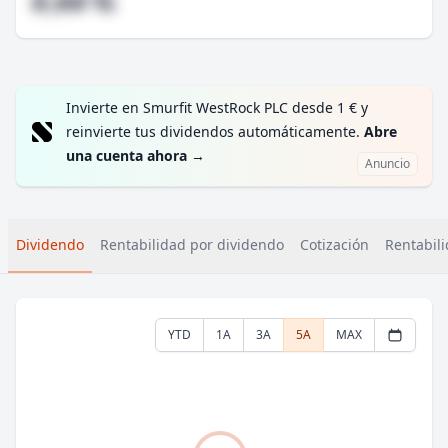
#,## %
Invierte en Smurfit WestRock PLC desde 1 € y
reinvierte tus dividendos automáticamente.
Abre
una cuenta ahora
→
Anuncio
Dividendo
Rentabilidad por dividendo
Cotización
Rentabili
YTD
1A
3A
5A
MAX