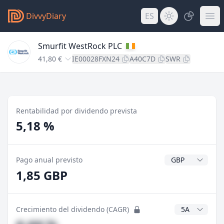
DivvyDiary
ES
Smurfit WestRock PLC
41,80 €
IE00028FXN24
A40C7D
SWR
Rentabilidad por dividendo prevista
5,18 %
Divisa del divide
Pago anual previsto
1,85 GBP
Años CAGR
Crecimiento del dividendo (CAGR)