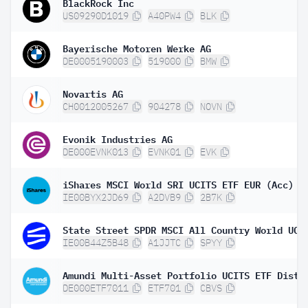
BlackRock Inc
US09290D1019
A40PW4
BLK
Bayerische Motoren Werke AG
DE0005190003
519000
BMW
Novartis AG
CH0012005267
904278
NOVN
Evonik Industries AG
DE000EVNK013
EVNK01
EVK
iShares MSCI World SRI UCITS ETF EUR (Acc)
IE00BYX2JD69
A2DVB9
2B7K
IE00B44Z5B48
A1JJTC
SPYY
Amundi Multi-Asset Portfolio UCITS ETF Dist
DE000ETF7011
ETF701
CBVS