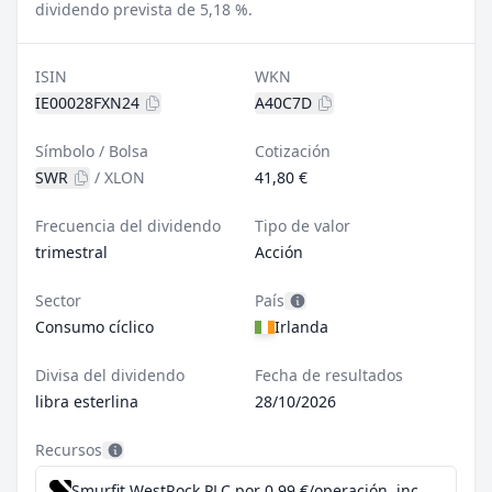
dividendo prevista de 5,18 %.
ISIN
WKN
IE00028FXN24
A40C7D
Símbolo / Bolsa
Cotización
SWR
/
XLON
41,80 €
Frecuencia del dividendo
Tipo de valor
trimestral
Acción
Sector
País
Consumo cíclico
Irlanda
Divisa del dividendo
Fecha de resultados
libra esterlina
28/10/2026
Recursos
Smurfit WestRock PLC por 0,99 €/operación, incluido el Dividend Reinvestment Plan