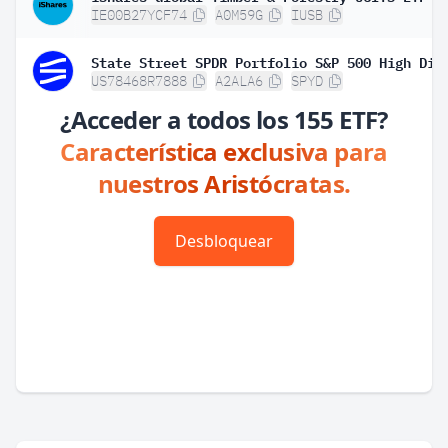
IE00B27YCF74
A0M59G
IUSB
US78468R7888
A2ALA6
SPYD
¿Acceder a todos los 155 ETF?
Característica exclusiva para
nuestros Aristócratas.
Desbloquear