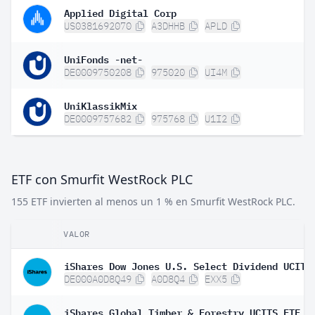
Applied Digital Corp
US0381692070
A3DHHB
APLD
UniFonds -net-
DE0009750208
975020
UI4M
UniKlassikMix
DE0009757682
975768
U1I2
ETF con Smurfit WestRock PLC
155 ETF invierten al menos un 1 % en Smurfit WestRock PLC.
VALOR
DE000A0D8Q49
A0D8Q4
EXX5