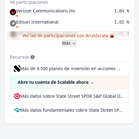
96 participaciones
Verizon Communications Inc
1,84 %
Edison International
1,82 %
John Wiley & Sons Inc Class A
1,81 %
Ver las 96 participaciones con Aristócrata
Más
Recursos
Más de 4.500 planes de inversión en acciones desde 1 €
Abre tu cuenta de Scalable ahora
→
Más datos sobre State Street SPDR S&P Global Dividend Aristocrats Screened UCITS ETF en extraETF
Más datos fundamentales sobre State Street SPDR S&P Global Dividend Aristocrats Screened UCITS ETF en Parqet