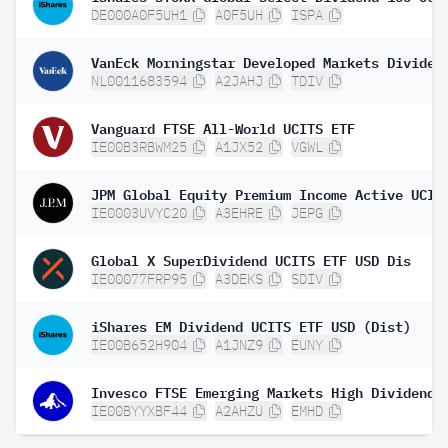
DE000A0F5UH1
A0F5UH
ISPA
NL0011683594
A2JAHJ
TDIV
Vanguard FTSE All-World UCITS ETF
IE00B3RBWM25
A1JX52
VGWL
IE0003UVYC20
A3EHRE
JEPG
Global X SuperDividend UCITS ETF USD Dis
IE00077FRP95
A3DEKS
SDIV
iShares EM Dividend UCITS ETF USD (Dist)
IE00B652H904
A1JNZ9
EUNY
IE00BYYXBF44
A2AHZU
EMHD