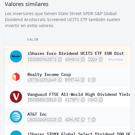
Valores similares
Los inversores que tienen State Street SPDR S&P Global
Dividend Aristocrats Screened UCITS ETF también suelen
invertir en estos valores.
VALOR
iShares Euro Dividend UCITS ETF EUR Dist
IE00B0M62S72
A0HGV4
IQQA
Anuncio
Realty Income Corp
US7561091049
899744
O
IE00B8GKDB10
A1T8FV
VGWD
AT&T Inc
US00206R1023
A0HL9Z
T