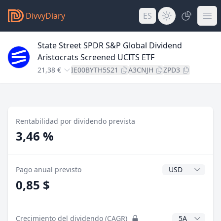
DivvyDiary
ES
State Street SPDR S&P Global Dividend
Aristocrats Screened UCITS ETF
21,38 €
IE00BYTH5S21
A3CNJH
ZPD3
Rentabilidad por dividendo prevista
3,46 %
Divisa del divide
Pago anual previsto
0,85 $
Años CAGR
Crecimiento del dividendo (CAGR)