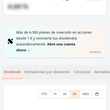
#,## %
Más de 4.500 planes de inversión en acciones
desde 1 € y reinvierte tus dividendos
automáticamente.
Abre una cuenta
ahora
→
Anuncio
Dividendo
Rentabilidad por dividendo
Cotización
Rentabili
YTD
1A
3A
5A
MAX