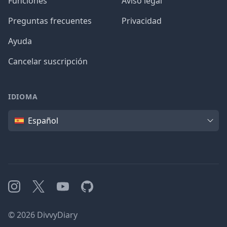
Funciones
Aviso legal
Preguntas frecuentes
Privacidad
Ayuda
Cancelar suscripción
IDIOMA
Idioma
Español
Instagram
X
YouTube
GitHub
©
2026
DivvyDiary