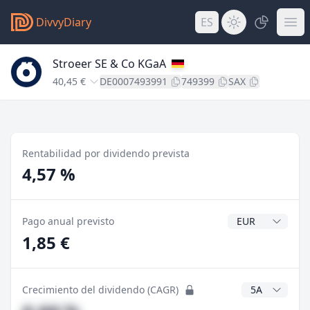
DivvyDiary
ES
Stroeer SE & Co KGaA
40,45 €
DE0007493991
749399
SAX
Rentabilidad por dividendo prevista
4,57 %
Divisa del divide
Pago anual previsto
1,85 €
Años CAGR
Crecimiento del dividendo (CAGR)