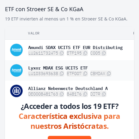
ETF con Stroeer SE & Co KGaA
19 ETF invierten al menos un 1 % en Stroeer SE & Co KGaA.
VALOR
PE
Amundi SDAX UCITS ETF EUR Distributing
3
LU2611732475
ETF195
C005
Lyxor MDAX ESG UCITS ETF
1
LU1033693638
ETF007
CBMDAX
Allianz Nebenwerte Deutschland A
2
DE0008481763
848176
DI7R
¿Acceder a todos los 19 ETF?
Característica exclusiva para
nuestros Aristócratas.