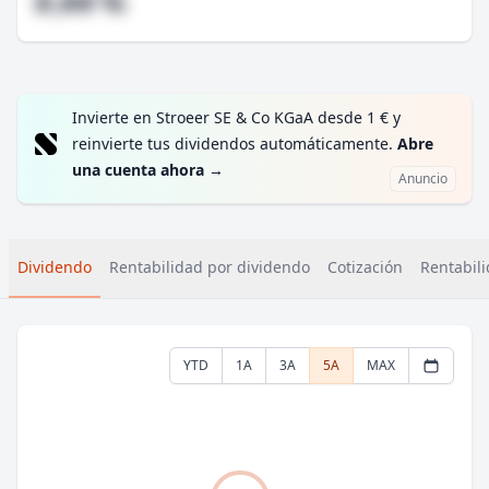
#,## %
Invierte en Stroeer SE & Co KGaA desde 1 € y
reinvierte tus dividendos automáticamente.
Abre
una cuenta ahora
→
Anuncio
Dividendo
Rentabilidad por dividendo
Cotización
Rentabili
YTD
1A
3A
5A
MAX