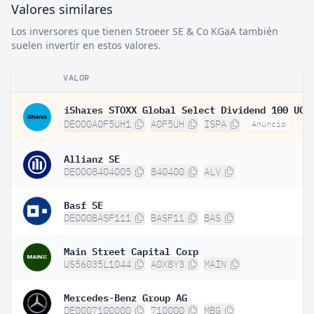
Valores similares
Los inversores que tienen Stroeer SE & Co KGaA también
suelen invertir en estos valores.
VALOR
DE000A0F5UH1
A0F5UH
ISPA
Anuncio
Allianz SE
DE0008404005
840400
ALV
Basf SE
DE000BASF111
BASF11
BAS
Main Street Capital Corp
US56035L1044
A0X8Y3
MAIN
Mercedes-Benz Group AG
DE0007100000
710000
MBG