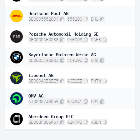
Deutsche Post AG
DE0005552004
555200
DHL
Porsche Automobil Holding SE
DE000PAH0038
PAH003
PAH3
Bayerische Motoren Werke AG
DE0005190003
519000
BMW
freenet AG
DE000A0Z2ZZ5
A0Z2ZZ
FNTN
OMV AG
AT0000743059
874341
OMV
Aberdeen Group PLC
GB00BF8Q6K64
A2N7PB
ABDN