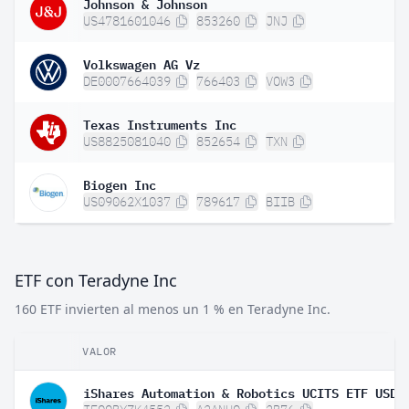
Johnson & Johnson
US4781601046
853260
JNJ
Volkswagen AG Vz
DE0007664039
766403
VOW3
Texas Instruments Inc
US8825081040
852654
TXN
Biogen Inc
US09062X1037
789617
BIIB
ETF con Teradyne Inc
160 ETF invierten al menos un 1 % en Teradyne Inc.
VALOR