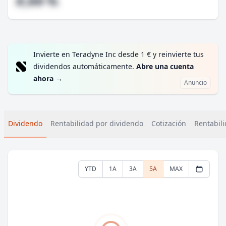
#,## %
Invierte en Teradyne Inc desde 1 € y reinvierte tus
dividendos automáticamente.
Abre una cuenta
ahora
→
Anuncio
Dividendo
Rentabilidad por dividendo
Cotización
Rentabili
YTD
1A
3A
5A
MAX