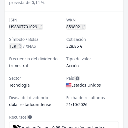
prevista de 0,14 %.
ISIN
WKN
US8807701029
859892
Símbolo / Bolsa
Cotización
TER
/
XNAS
328,85 €
Frecuencia del dividendo
Tipo de valor
trimestral
Acción
Sector
País
Tecnología
Estados Unidos
Divisa del dividendo
Fecha de resultados
dólar estadounidense
21/10/2026
Recursos
Teradyne Inc por 0,99 €/operación, incluido el Dividend Reinvestment Plan