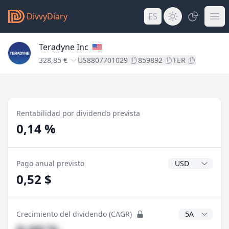
DivvyDiary
ES
Teradyne Inc
328,85 €
US8807701029
859892
TER
Rentabilidad por dividendo prevista
0,14 %
Divisa del divide
Pago anual previsto
0,52 $
Años CAGR
Crecimiento del dividendo (CAGR)