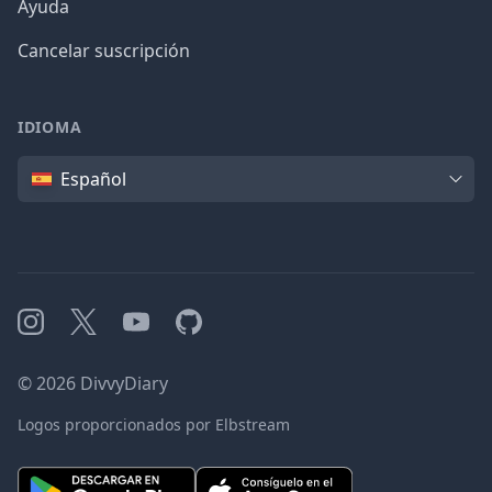
Ayuda
Cancelar suscripción
IDIOMA
Idioma
Español
Instagram
X
YouTube
GitHub
©
2026
DivvyDiary
Logos proporcionados por Elbstream