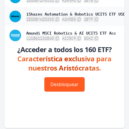
IE00BYZK4552
A2ANH0
2B76
IE00BYWZ0333
A2H5ES
2B7F
Amundi MSCI Robotics & AI UCITS ETF Acc
LU1861132840
A2JSC9
GOAI
¿Acceder a todos los 160 ETF?
Característica exclusiva para
nuestros Aristócratas.
Desbloquear