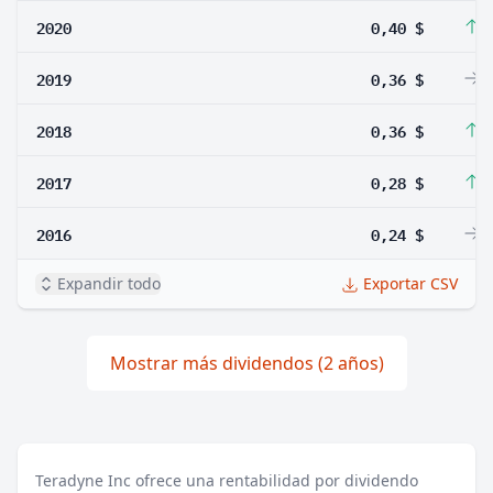
2020
0,40 $
1
2019
0,36 $
0
2018
0,36 $
2
2017
0,28 $
1
2016
0,24 $
0
Expandir todo
Exportar CSV
Mostrar más dividendos (2 años)
Teradyne Inc ofrece una rentabilidad por dividendo