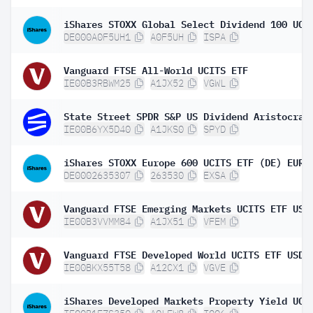
DE000A0F5UH1
A0F5UH
ISPA
Vanguard FTSE All-World UCITS ETF
IE00B3RBWM25
A1JX52
VGWL
IE00B6YX5D40
A1JKS0
SPYD
DE0002635307
263530
EXSA
IE00B3VVMM84
A1JX51
VFEM
IE00BKX55T58
A12CX1
VGVE