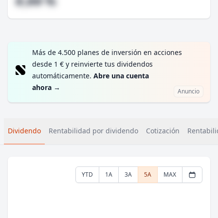
#,## %
Más de 4.500 planes de inversión en acciones
desde 1 € y reinvierte tus dividendos
automáticamente.
Abre una cuenta
ahora
→
Anuncio
Dividendo
Rentabilidad por dividendo
Cotización
Rentabili
YTD
1A
3A
5A
MAX