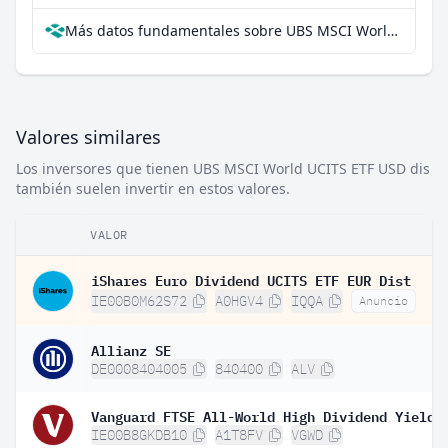
Más datos fundamentales sobre UBS MSCI World UCITS ETF USD dis en Parqet
Valores similares
Los inversores que tienen UBS MSCI World UCITS ETF USD dis
también suelen invertir en estos valores.
VALOR
iShares Euro Dividend UCITS ETF EUR Dist
IE00B0M62S72
A0HGV4
IQQA
Anuncio
Allianz SE
DE0008404005
840400
ALV
IE00B8GKDB10
A1T8FV
VGWD