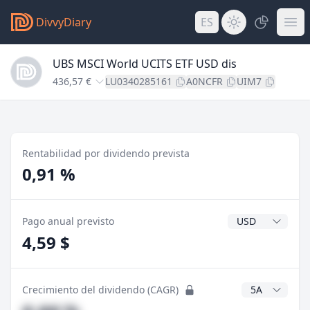
DivvyDiary
ES
UBS MSCI World UCITS ETF USD dis
436,57 €
LU0340285161
A0NCFR
UIM7
Rentabilidad por dividendo prevista
0,91 %
Divisa del divide
Pago anual previsto
4,59 $
Años CAGR
Crecimiento del dividendo (CAGR)