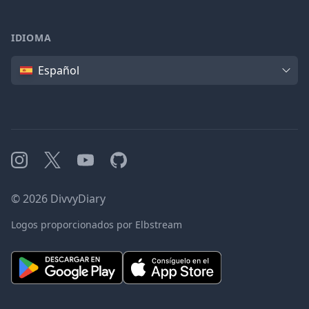
IDIOMA
Idioma
Español
Instagram
X
YouTube
GitHub
©
2026
DivvyDiary
Logos proporcionados por Elbstream