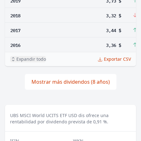
2019
3,73 $
1
2018
3,32 $
-
2017
3,44 $
2
2016
3,36 $
3
Expandir todo
Exportar CSV
Mostrar más dividendos (8 años)
UBS MSCI World UCITS ETF USD dis ofrece una
rentabilidad por dividendo prevista de 0,91 %.
ISIN
WKN