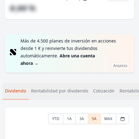
#,## %
Más de 4.500 planes de inversión en acciones
desde 1 € y reinvierte tus dividendos
automáticamente.
Abre una cuenta
ahora
→
Anuncio
Dividendo
Rentabilidad por dividendo
Cotización
Rentabili
YTD
1A
3A
5A
MAX