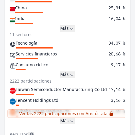
China
25,31 %
India
16,04 %
Más
11 sectores
Tecnología
34,07 %
Servicios financieros
20,68 %
Consumo cíclico
9,17 %
Más
2222 participaciones
Taiwan Semiconductor Manufacturing Co Ltd
17,14 %
Tencent Holdings Ltd
3,16 %
Alibaba Group Holding Ltd
2,59 %
Ver las 2222 participaciones con Aristócrata
Más
Recursos