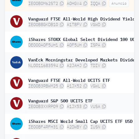
IE00B0M62S72
A0HGV4
IQQA
Anuncio
IE00B8GKDB10
A1T8FV
VGWD
DE000A0F5UH1
A0F5UH
ISPA
NL0011683594
A2JAHJ
TDIV
Vanguard FTSE All-World UCITS ETF
IE00B3RBWM25
A1JX52
VGWL
Vanguard S&P 500 UCITS ETF
IE00B3XXRP09
A1JX53
VUSA
iShares MSCI World Small Cap UCITS ETF USD (
IE00BF4RFH31
A2DWBY
IUSN