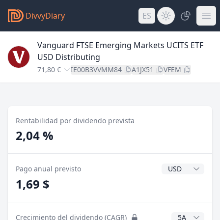
DivvyDiary
ES
Vanguard FTSE Emerging Markets UCITS ETF
USD Distributing
71,80 €
IE00B3VVMM84
A1JX51
VFEM
Rentabilidad por dividendo prevista
2,04 %
Divisa del divide
Pago anual previsto
1,69 $
Años CAGR
Crecimiento del dividendo (CAGR)