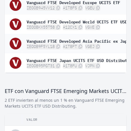
Vanguard FTSE Developed Europe UCITS ETF
IE00B945VV12
A1T8FS
VGEU
IE00BKX55T58
A12CX1
VGVE
IE00B9F5YL18
A1T8FT
VGEJ
Vanguard FTSE Japan UCITS ETF USD Distributi
IE00B95PGT31
A1T8FU
VJPN
ETF con Vanguard FTSE Emerging Markets UCITS ETF USD Distributing
2 ETF invierten al menos un 1 % en Vanguard FTSE Emerging
Markets UCITS ETF USD Distributing.
VALOR