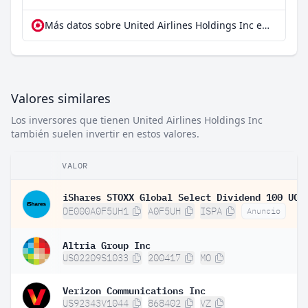
Más datos sobre United Airlines Holdings Inc en extraETF
Valores similares
Los inversores que tienen United Airlines Holdings Inc
también suelen invertir en estos valores.
VALOR
DE000A0F5UH1
A0F5UH
ISPA
Anuncio
Altria Group Inc
US02209S1033
200417
MO
Verizon Communications Inc
US92343V1044
868402
VZ