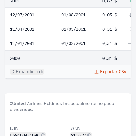
2001
0,67 $
1
12/07/2001
01/08/2001
0,05 $
-
11/04/2001
01/05/2001
0,31 $
0
11/01/2001
01/02/2001
0,31 $
0
2000
0,31 $
Expandir todo
Exportar CSV
0
United Airlines Holdings Inc actualmente no paga
dividendos.
ISIN
WKN
US9100471096
A1C6TV