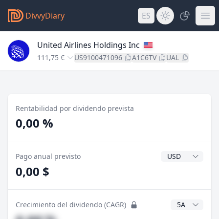
DivvyDiary
ES
United Airlines Holdings Inc
111,75 €
US9100471096
A1C6TV
UAL
Rentabilidad por dividendo prevista
0,00 %
Divisa del divide
Pago anual previsto
0,00 $
Años CAGR
Crecimiento del dividendo (CAGR)