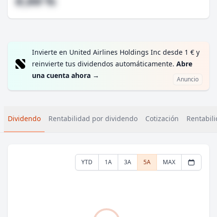
#,## %
Invierte en United Airlines Holdings Inc desde 1 € y
reinvierte tus dividendos automáticamente.
Abre
una cuenta ahora
→
Anuncio
Dividendo
Rentabilidad por dividendo
Cotización
Rentabili
YTD
1A
3A
5A
MAX