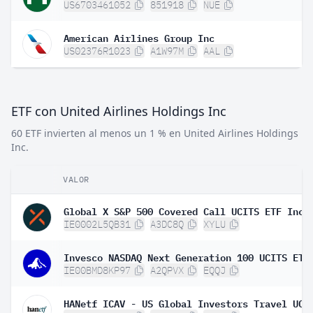
US6703461052
851918
NUE
American Airlines Group Inc
US02376R1023
A1W97M
AAL
ETF con United Airlines Holdings Inc
60 ETF invierten al menos un 1 % en United Airlines Holdings
Inc.
VALOR
Global X S&P 500 Covered Call UCITS ETF Inc
IE0002L5QB31
A3DC8Q
XYLU
Invesco NASDAQ Next Generation 100 UCITS ETF
IE00BMD8KP97
A2QPVX
EQQJ