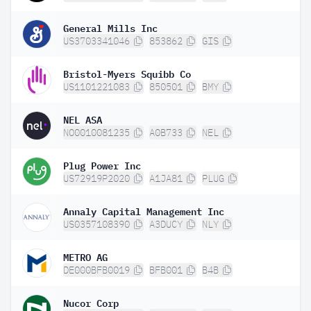
General Mills Inc
US3703341046
853862
GIS
Bristol-Myers Squibb Co
US1101221083
850501
BMY
NEL ASA
NO0010081235
A0B733
NEL
Plug Power Inc
US72919P2020
A1JA81
PLUG
Annaly Capital Management Inc
US0357108390
A3DUCY
NLY
METRO AG
DE000BFB0019
BFB001
B4B
Nucor Corp