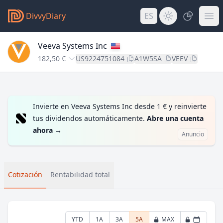
DivvyDiary
ES
Veeva Systems Inc
182,50 €
US9224751084
A1W5SA
VEEV
Invierte en Veeva Systems Inc desde 1 € y reinvierte
tus dividendos automáticamente.
Abre una cuenta
ahora
→
Anuncio
Cotización
Rentabilidad total
YTD
1A
3A
5A
MAX