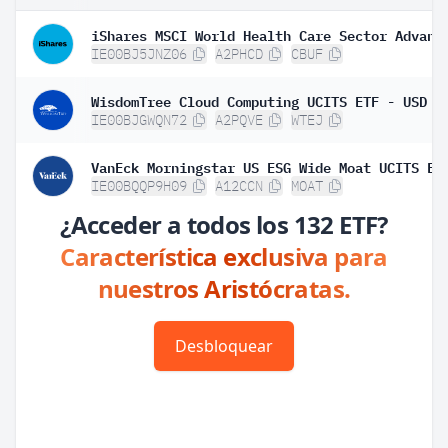
IE00BJ5JNZ06
A2PHCD
CBUF
WisdomTree Cloud Computing UCITS ETF - USD A
IE00BJGWQN72
A2PQVE
WTEJ
VanEck Morningstar US ESG Wide Moat UCITS ET
IE00BQQP9H09
A12CCN
MOAT
¿Acceder a todos los 132 ETF?
Característica exclusiva para
nuestros Aristócratas.
Desbloquear