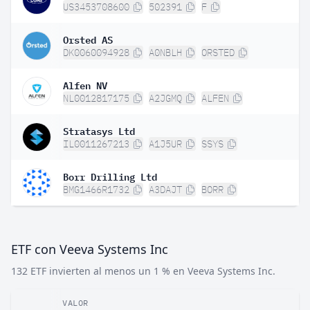
US3453708600
502391
F
Orsted AS
DK0060094928
A0NBLH
ORSTED
Alfen NV
NL0012817175
A2JGMQ
ALFEN
Stratasys Ltd
IL0011267213
A1J5UR
SSYS
Borr Drilling Ltd
BMG1466R1732
A3DAJT
BORR
ETF con Veeva Systems Inc
132 ETF invierten al menos un 1 % en Veeva Systems Inc.
VALOR