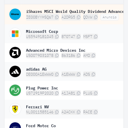
IE00BYYHSQ67
A2DRG5
QDVW
Anuncio
Microsoft Corp
US5949181045
870747
MSFT
Advanced Micro Devices Inc
US0079031078
863186
AMD
adidas AG
DE000A1EWWW0
A1EWWW
ADS
Plug Power Inc
US72919P2020
A1JA81
PLUG
Ferrari NV
NL0011585146
A2ACKK
RACE
Ford Motor Co