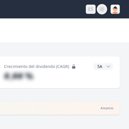
ES
do
Años CAGR
Crecimiento del dividendo (CAGR)
#,## %
Anuncio