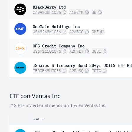
BlackBerry Ltd
CA09228F1036
A1W2YK
BB
OneMain Holdings Inc
US68268W1036
A2ABC0
OMF
OFS Credit Company Inc
US67111Q1076
A2N7LT
OCCI
iShares $ Treasury Bond 20+yr UCITS ETF GB
IE00BK5MT033
A2PU3Q
IDTG
ETF con Ventas Inc
218 ETF invierten al menos un 1 % en Ventas Inc.
VALOR