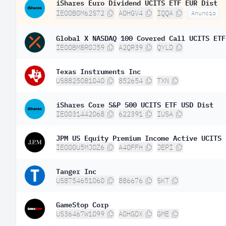
iShares Euro Dividend UCITS ETF EUR Dist
IE00B0M62S72
A0HGV4
IQQA
Anuncio
Global X NASDAQ 100 Covered Call UCITS ETF
IE00BM8R0J59
A2QR39
QYLD
Texas Instruments Inc
US8825081040
852654
TXN
iShares Core S&P 500 UCITS ETF USD Dist
IE0031442068
622391
IUSA
JPM US Equity Premium Income Active UCITS 
IE000U5MJOZ6
A40FFH
JEPI
Tanger Inc
US8754651060
886676
SKT
GameStop Corp
US36467W1099
A0HGDX
GME