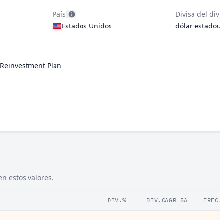
País
Divisa del di
Estados Unidos
dólar estado
d Reinvestment Plan
t
en estos valores.
DIV.%
DIV.CAGR 5A
FREC