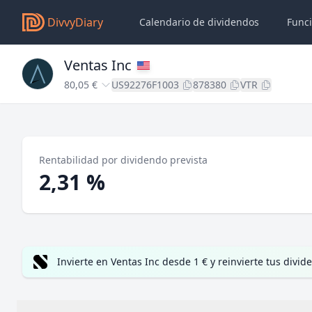
DivvyDiary
Calendario de dividendos
Func
Ventas Inc
80,05 €
US92276F1003
878380
VTR
Rentabilidad por dividendo prevista
2,31 %
Invierte en Ventas Inc desde 1 € y reinvierte tus div