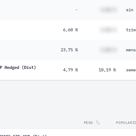
-
#,## %
sin 
6,60 %
#,## %
trim
23,75 %
#,## %
mens
P Hedged (Dist)
4,79 %
10,19 %
seme
PESO
POPULARI