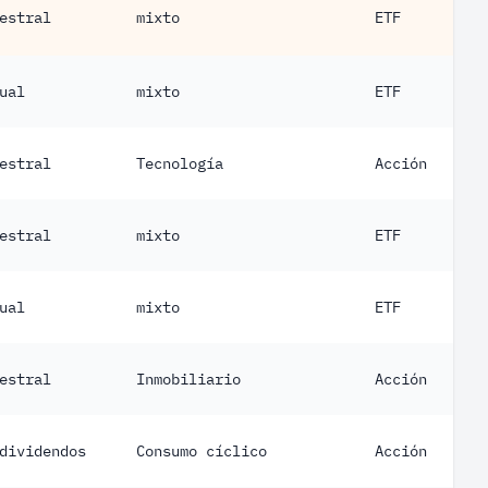
estral
mixto
ETF
ual
mixto
ETF
estral
Tecnología
Acción
estral
mixto
ETF
ual
mixto
ETF
estral
Inmobiliario
Acción
dividendos
Consumo cíclico
Acción