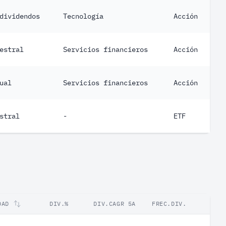
dividendos
Tecnología
Acción
estral
Servicios financieros
Acción
ual
Servicios financieros
Acción
stral
-
ETF
DAD
DIV.%
DIV.CAGR 5A
FREC.DIV.