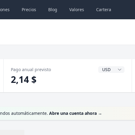
iones
Precios
Blog
Valores
Cartera
Divisa del dividen
Pago anual previsto
2,14 $
idendos automáticamente.
Abre una cuenta ahora
→