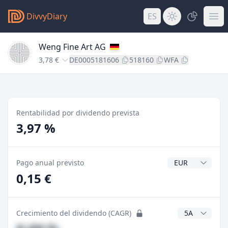
DivvyDiary
ES
Weng Fine Art AG
3,78 €
DE0005181606
518160
WFA
Rentabilidad por dividendo prevista
3,97 %
Divisa del divide
Pago anual previsto
0,15 €
Años CAGR
Crecimiento del dividendo (CAGR)