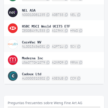
NEL ASA
NO0010081235
A0B733
NEL
HSBC MSCI World UCITS ETF
IE00B4X9L533
A1C9KK
HMWD
CureVac NV
NL0015436031
A2P71U
5CV
Moderna Inc
US60770K1079
A2N9D9
MRNA
Cadoux Ltd
AU0000310302
A3E3UB
CCM
Preguntas frecuentes sobre Weng Fine Art AG