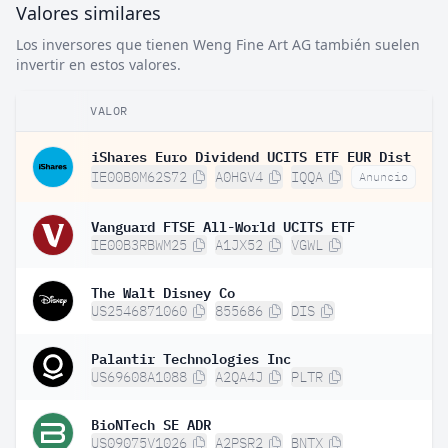
Valores similares
Los inversores que tienen Weng Fine Art AG también suelen
invertir en estos valores.
VALOR
iShares Euro Dividend UCITS ETF EUR Dist
IE00B0M62S72
A0HGV4
IQQA
Anuncio
Vanguard FTSE All-World UCITS ETF
IE00B3RBWM25
A1JX52
VGWL
The Walt Disney Co
US2546871060
855686
DIS
Palantir Technologies Inc
US69608A1088
A2QA4J
PLTR
BioNTech SE ADR
US09075V1026
A2PSR2
BNTX