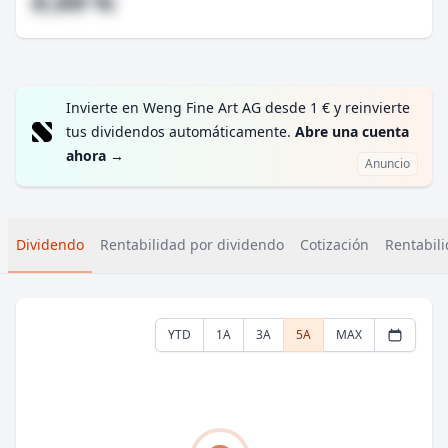
#,## %
Invierte en Weng Fine Art AG desde 1 € y reinvierte
tus dividendos automáticamente.
Abre una cuenta
ahora
→
Anuncio
Dividendo
Rentabilidad por dividendo
Cotización
Rentabili
YTD
1A
3A
5A
MAX