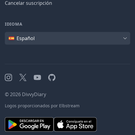
Cancelar suscripción
IDIOMA
Idioma
Español
Instagram
X
YouTube
GitHub
©
2026
DivvyDiary
Logos proporcionados por Elbstream