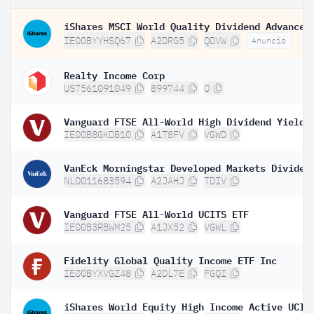
IE00BYYHSQ67
A2DRG5
QDVW
Anuncio
Realty Income Corp
US7561091049
899744
O
IE00B8GKDB10
A1T8FV
VGWD
NL0011683594
A2JAHJ
TDIV
Vanguard FTSE All-World UCITS ETF
IE00B3RBWM25
A1JX52
VGWL
Fidelity Global Quality Income ETF Inc
IE00BYXVGZ48
A2DL7E
FGQI