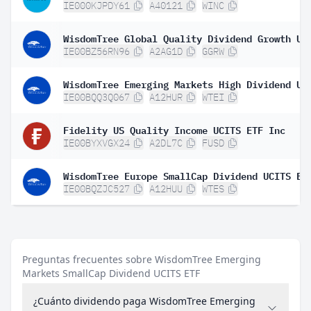
IE000KJPDY61
A40121
WINC
IE00BZ56RN96
A2AG1D
GGRW
IE00BQQ3Q067
A12HUR
WTEI
Fidelity US Quality Income UCITS ETF Inc
IE00BYXVGX24
A2DL7C
FUSD
WisdomTree Europe SmallCap Dividend UCITS ET
IE00BQZJC527
A12HUU
WTES
Preguntas frecuentes sobre WisdomTree Emerging
Markets SmallCap Dividend UCITS ETF
¿Cuánto dividendo paga WisdomTree Emerging