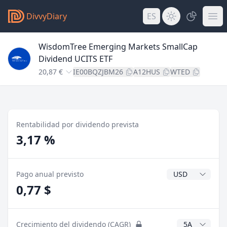
DivvyDiary
ES
WisdomTree Emerging Markets SmallCap
Dividend UCITS ETF
20,87 €
IE00BQZJBM26
A12HUS
WTED
Rentabilidad por dividendo prevista
3,17 %
Divisa del divide
Pago anual previsto
0,77 $
Años CAGR
Crecimiento del dividendo (CAGR)