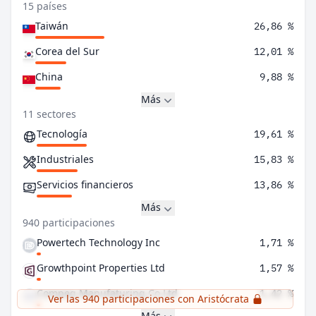
15 países
Taiwán
26,86 %
Corea del Sur
12,01 %
China
9,88 %
Más
11 sectores
Tecnología
19,61 %
Industriales
15,83 %
Servicios financieros
13,86 %
Más
940 participaciones
Powertech Technology Inc
1,71 %
Growthpoint Properties Ltd
1,57 %
Compeq Manufaturing Co Ltd
1,42 %
Ver las 940 participaciones con Aristócrata
Más