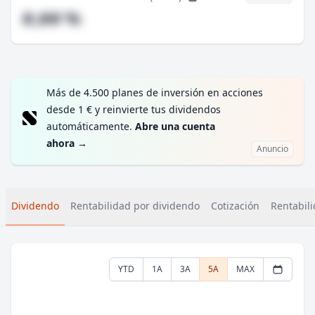
#,## %
Más de 4.500 planes de inversión en acciones
desde 1 € y reinvierte tus dividendos
automáticamente.
Abre una cuenta
ahora
→
Anuncio
Dividendo
Rentabilidad por dividendo
Cotización
Rentabili
YTD
1A
3A
5A
MAX