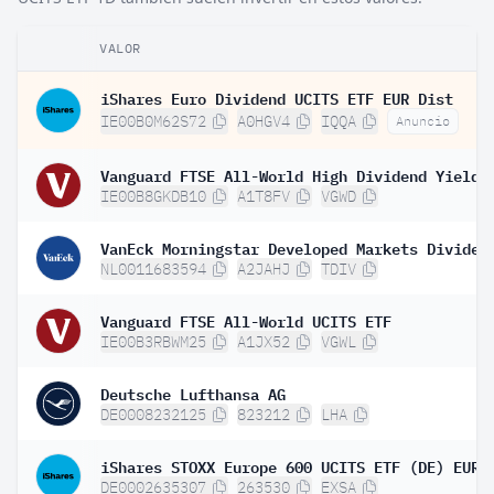
VALOR
iShares Euro Dividend UCITS ETF EUR Dist
IE00B0M62S72
A0HGV4
IQQA
Anuncio
IE00B8GKDB10
A1T8FV
VGWD
NL0011683594
A2JAHJ
TDIV
Vanguard FTSE All-World UCITS ETF
IE00B3RBWM25
A1JX52
VGWL
Deutsche Lufthansa AG
DE0008232125
823212
LHA
DE0002635307
263530
EXSA