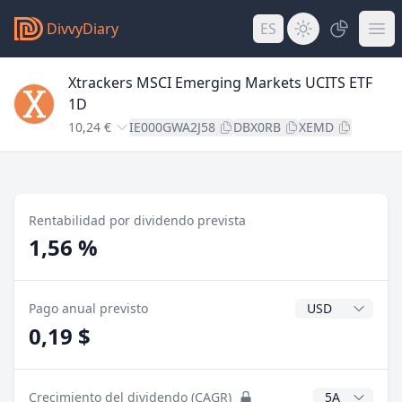
DivvyDiary
ES
Xtrackers MSCI Emerging Markets UCITS ETF
1D
10,24 €
IE000GWA2J58
DBX0RB
XEMD
Rentabilidad por dividendo prevista
1,56 %
Divisa del divide
Pago anual previsto
0,19 $
Años CAGR
Crecimiento del dividendo (CAGR)