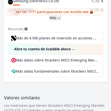
Samsung Electronics Co Ltd
7,72 %
SK hynix Inc
6,55 %
Ver las 1177 participaciones con Aristócrata
Más
Recursos
Más de 4.500 planes de inversión en acciones desde 1 €
Abre tu cuenta de Scalable ahora
→
Más datos sobre Xtrackers MSCI Emerging Markets UCITS ETF 1D en extraETF
Más datos fundamentales sobre Xtrackers MSCI Emerging Markets UCITS ETF 1D en Parqet
Valores similares
Los inversores que tienen Xtrackers MSCI Emerging Markets
UCITS ETF 1D también suelen invertir en estos valores.