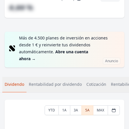
#,## %
Más de 4.500 planes de inversión en acciones
desde 1 € y reinvierte tus dividendos
automáticamente.
Abre una cuenta
ahora
→
Anuncio
Dividendo
Rentabilidad por dividendo
Cotización
Rentabili
YTD
1A
3A
5A
MAX