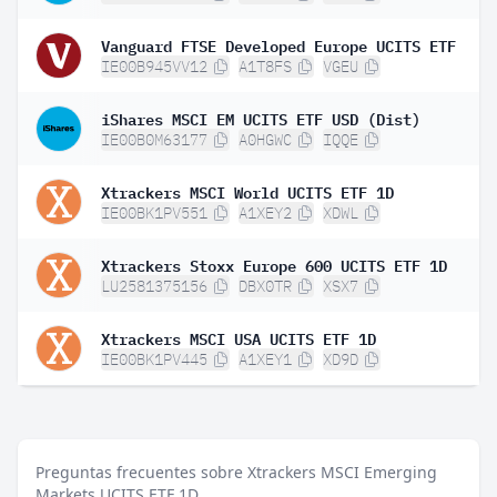
Vanguard FTSE Developed Europe UCITS ETF
IE00B945VV12
A1T8FS
VGEU
iShares MSCI EM UCITS ETF USD (Dist)
IE00B0M63177
A0HGWC
IQQE
Xtrackers MSCI World UCITS ETF 1D
IE00BK1PV551
A1XEY2
XDWL
Xtrackers Stoxx Europe 600 UCITS ETF 1D
LU2581375156
DBX0TR
XSX7
Xtrackers MSCI USA UCITS ETF 1D
IE00BK1PV445
A1XEY1
XD9D
Preguntas frecuentes sobre Xtrackers MSCI Emerging
Markets UCITS ETF 1D