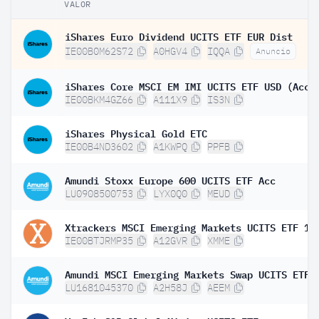
VALOR
iShares Euro Dividend UCITS ETF EUR Dist
IE00B0M62S72
A0HGV4
IQQA
Anuncio
iShares Core MSCI EM IMI UCITS ETF USD (Acc)
IE00BKM4GZ66
A111X9
IS3N
iShares Physical Gold ETC
IE00B4ND3602
A1KWPQ
PPFB
Amundi Stoxx Europe 600 UCITS ETF Acc
LU0908500753
LYX0Q0
MEUD
Xtrackers MSCI Emerging Markets UCITS ETF 1C
IE00BTJRMP35
A12GVR
XMME
LU1681045370
A2H58J
AEEM