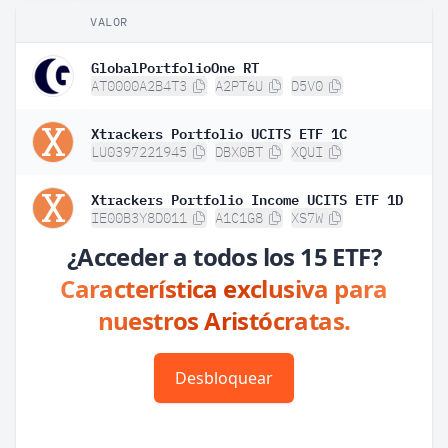
VALOR
P
GlobalPortfolioOne RT
1
AT0000A2B4T3
A2PT6U
D5V0
Xtrackers Portfolio UCITS ETF 1C
1
LU0397221945
DBX0BT
XQUI
Xtrackers Portfolio Income UCITS ETF 1D
IE00B3Y8D011
A1C1G8
XS7W
¿Acceder a todos los 15 ETF?
Característica exclusiva para
nuestros Aristócratas.
Desbloquear