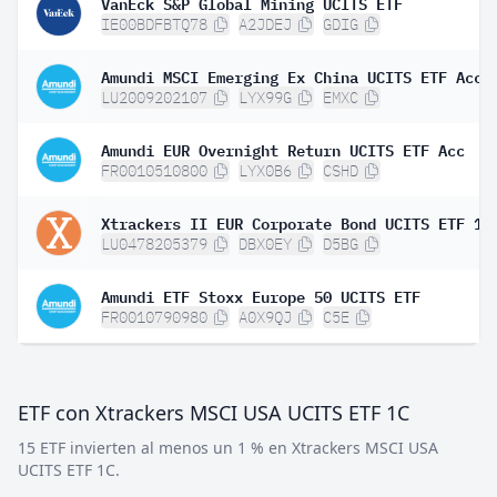
VanEck S&P Global Mining UCITS ETF
IE00BDFBTQ78
A2JDEJ
GDIG
Amundi MSCI Emerging Ex China UCITS ETF Acc
LU2009202107
LYX99G
EMXC
Amundi EUR Overnight Return UCITS ETF Acc
FR0010510800
LYX0B6
CSHD
Xtrackers II EUR Corporate Bond UCITS ETF 1C
LU0478205379
DBX0EY
D5BG
Amundi ETF Stoxx Europe 50 UCITS ETF
FR0010790980
A0X9QJ
C5E
ETF con Xtrackers MSCI USA UCITS ETF 1C
15 ETF invierten al menos un 1 % en Xtrackers MSCI USA
UCITS ETF 1C.