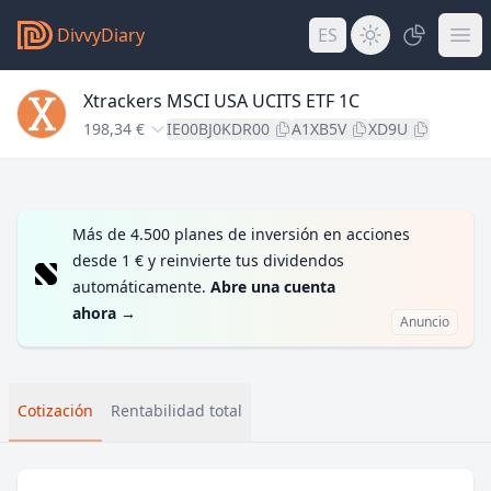
DivvyDiary
ES
Xtrackers MSCI USA UCITS ETF 1C
198,34 €
IE00BJ0KDR00
A1XB5V
XD9U
Más de 4.500 planes de inversión en acciones
desde 1 € y reinvierte tus dividendos
automáticamente.
Abre una cuenta
ahora
→
Anuncio
Cotización
Rentabilidad total