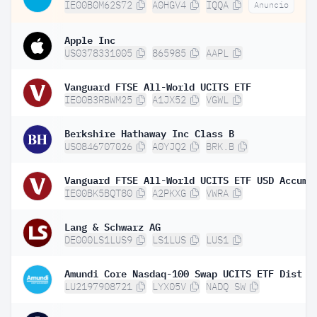
IE00B0M62S72
A0HGV4
IQQA
Anuncio
Apple Inc
US0378331005
865985
AAPL
Vanguard FTSE All-World UCITS ETF
IE00B3RBWM25
A1JX52
VGWL
Berkshire Hathaway Inc Class B
US0846707026
A0YJQ2
BRK.B
IE00BK5BQT80
A2PKXG
VWRA
Lang & Schwarz AG
DE000LS1LUS9
LS1LUS
LUS1
Amundi Core Nasdaq-100 Swap UCITS ETF Dist
LU2197908721
LYX05V
NADQ SW