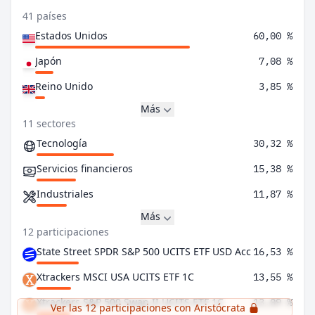
41 países
Estados Unidos
60,00 %
Japón
7,08 %
Reino Unido
3,85 %
Más
11 sectores
Tecnología
30,32 %
Servicios financieros
15,38 %
Industriales
11,87 %
Más
12 participaciones
State Street SPDR S&P 500 UCITS ETF USD Acc
16,53 %
Xtrackers MSCI USA UCITS ETF 1C
13,55 %
Xtrackers S&P 500 Swap II UCITS ETF 1C
13,09 %
Ver las 12 participaciones con Aristócrata