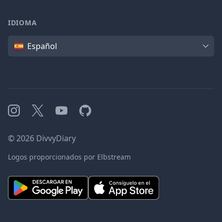
IDIOMA
Idioma
Español
Instagram
X
YouTube
GitHub
©
2026
DivvyDiary
Logos proporcionados por Elbstream