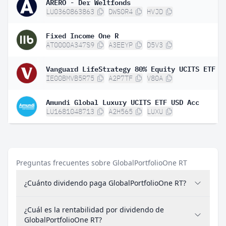
ARERO - Der Weltfonds
LU0360863863
DWS0R4
HVJD
Fixed Income One R
AT0000A347S9
A3EEYP
D5V3
IE00BMVB5R75
A2P7TF
V80A
Amundi Global Luxury UCITS ETF USD Acc
LU1681048713
A2H565
LUXU
Preguntas frecuentes sobre GlobalPortfolioOne RT
¿Cuánto dividendo paga GlobalPortfolioOne RT?
¿Cuál es la rentabilidad por dividendo de
GlobalPortfolioOne RT?