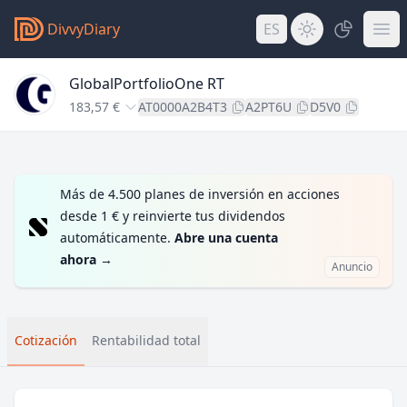
DivvyDiary
ES
GlobalPortfolioOne RT
183,57 €
AT0000A2B4T3
A2PT6U
D5V0
Más de 4.500 planes de inversión en acciones
desde 1 € y reinvierte tus dividendos
automáticamente.
Abre una cuenta
ahora
→
Anuncio
Cotización
Rentabilidad total