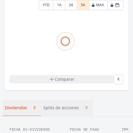
YTD
1A
3A
5A
MAX
Comparar
€
Dividendos
Splits de acciones
0
0
FECHA EX-DIVIDENDO
FECHA DE PAGO
IMPOR