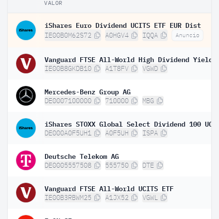
VALOR
iShares Euro Dividend UCITS ETF EUR Dist
IE00B0M62S72
A0HGV4
IQQA
Anuncio
IE00B8GKDB10
A1T8FV
VGWD
Mercedes-Benz Group AG
DE0007100000
710000
MBG
DE000A0F5UH1
A0F5UH
ISPA
Deutsche Telekom AG
DE0005557508
555750
DTE
Vanguard FTSE All-World UCITS ETF
IE00B3RBWM25
A1JX52
VGWL