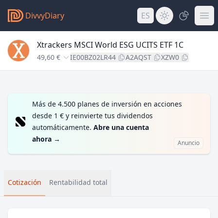
DivvyDiary
ES
Xtrackers MSCI World ESG UCITS ETF 1C
49,60 €
IE00BZ02LR44
A2AQST
XZW0
Más de 4.500 planes de inversión en acciones
desde 1 € y reinvierte tus dividendos
automáticamente.
Abre una cuenta
ahora
→
Anuncio
Cotización
Rentabilidad total