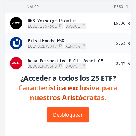
VALOR
PESO
DWS Vorsorge Premium
16,96 %
LU0272367581
DWS001
PrivatFonds ESG
5,53 %
LU1900195949
A2N73W
Deka-Perspektive Multi Asset CF
8,47 %
DE000DK0V5F0
DK0V5F
¿Acceder a todos los 25 ETF?
Característica exclusiva para
nuestros Aristócratas.
Desbloquear