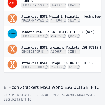
E.ON SE
DE000ENAG999
ENAG99
EOAN
IE00BM67HT60
A113FM
XDWT
iShares MSCI EM SRI UCITS ETF USD (Acc)
IE00BYVJRP78
A2AFCZ
QDVS
Xtrackers MSCI Emerging Markets ESG UCITS ET
IE00BG370F43
A2JHSF
XZEM
Xtrackers MSCI Europe ESG UCITS ETF 1C
IE00BFMNHK08
A2JHSG
XZEU
ETF con Xtrackers MSCI World ESG UCITS ETF 1C
25 ETF invierten al menos un 1 % en Xtrackers MSCI World
ESG UCITS ETF 1C.