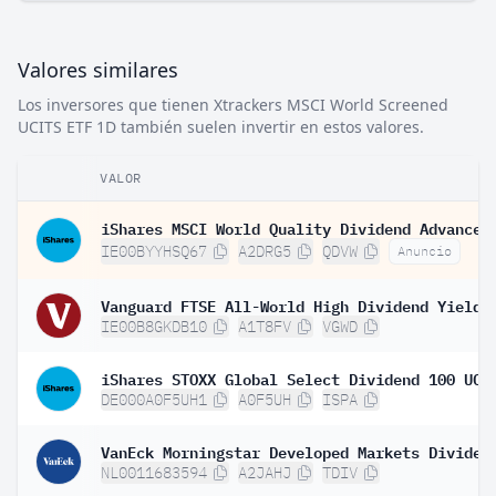
Valores similares
Los inversores que tienen Xtrackers MSCI World Screened
UCITS ETF 1D también suelen invertir en estos valores.
VALOR
IE00BYYHSQ67
A2DRG5
QDVW
Anuncio
IE00B8GKDB10
A1T8FV
VGWD
DE000A0F5UH1
A0F5UH
ISPA
NL0011683594
A2JAHJ
TDIV