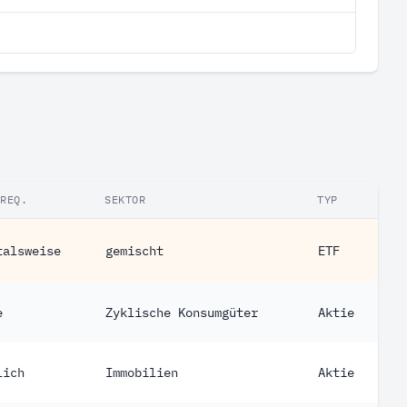
FREQ.
SEKTOR
TYP
talsweise
gemischt
ETF
e
Zyklische Konsumgüter
Aktie
lich
Immobilien
Aktie