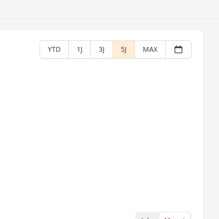
YTD
1J
3J
5J
MAX