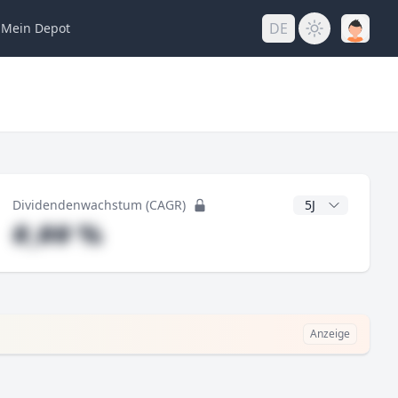
DE
Mein
Depot
ng
CAGR Jahre
Dividendenwachstum (CAGR)
#,## %
Anzeige