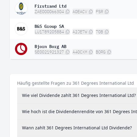
Firstrand Ltd
ZAE000066304
A0EACV
FSR
B&S Group SA
LU1789205884
A2JE7W
70B
Bjorn Borg AB
SE0021921327
A40CXM
BORG
Häufig gestellte Fragen zu 361 Degrees International Ltd
Wie viel Dividende zahlt 361 Degrees International Ltd?
Wie hoch ist die Dividendenrendite von 361 Degrees Int
Wann zahlt 361 Degrees International Ltd Dividende?