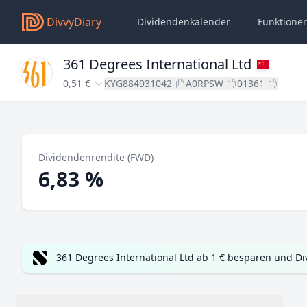
DivvyDiary
Dividendenkalender
Funktione
361 Degrees International Ltd
0,51 €
KYG884931042
A0RPSW
01361
Dividendenrendite (FWD)
6,83 %
361 Degrees International Ltd ab 1 € besparen und D