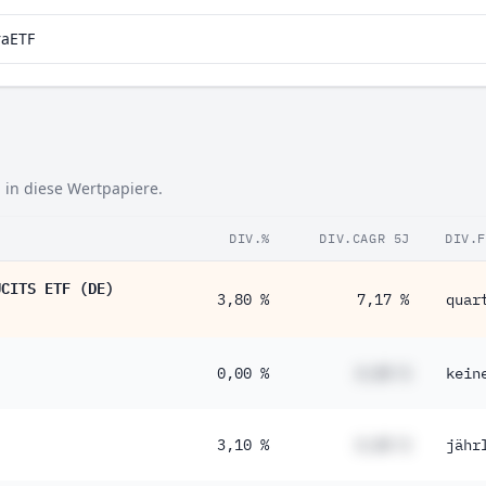
raETF
h in diese Wertpapiere.
DIV.%
DIV.CAGR 5J
DIV.
UCITS ETF (DE)
3,80 %
7,17 %
quar
0,00 %
#,## %
kein
3,10 %
#,## %
jähr