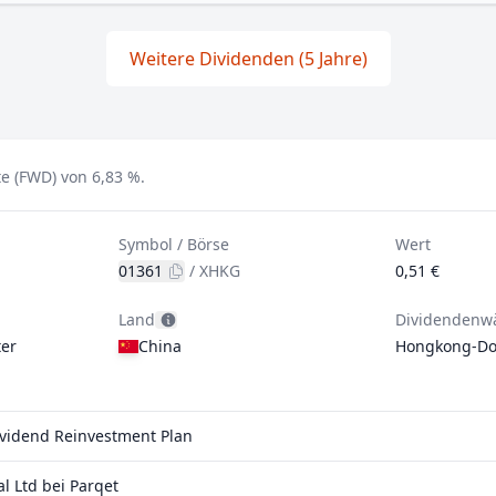
Weitere Dividenden (5 Jahre)
te (FWD) von 6,83 %.
Symbol / Börse
Wert
01361
/
XHKG
0,51 €
Land
Dividendenw
er
China
Hongkong-Dol
Dividend Reinvestment Plan
 Ltd bei Parqet