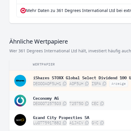
Mehr Daten zu 361 Degrees International Ltd bei ext
Ähnliche Wertpapiere
Wer 361 Degrees International Ltd hält, investiert häufig auc
WERTPAPIER
iShares STOXX Global Select Dividend 100 
DE000A0F5UH1
A0F5UH
ISPA
Anzeige
Ceconomy AG
DE0007257503
725750
CEC
Grand City Properties SA
LU0775917882
A1JXCV
GYC