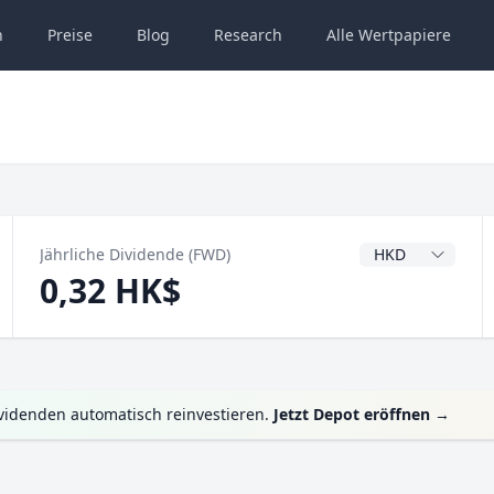
n
Preise
Blog
Research
Alle
Wertpapiere
Dividendenwähru
Jährliche Dividende (FWD)
0,32 HK$
ividenden automatisch reinvestieren.
Jetzt Depot eröffnen
→