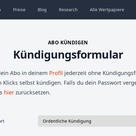
n
Preise
Blog
Research
Alle
Wertpapiere
ABO KÜNDIGEN
Kündigungsformular
dein Abo in deinem
Profil
jederzeit ohne Kündigungsf
 Klicks selbst kündigen.
Falls du dein Passwort verg
es
hier
zurücksetzen.
rt