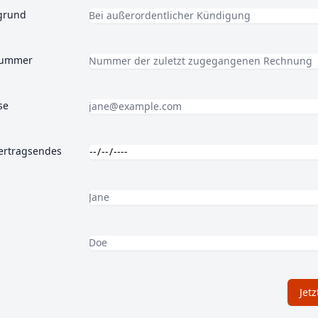
grund
nummer
se
ertragsendes
Jet