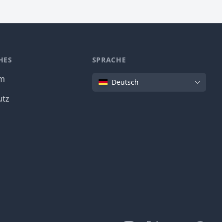
HES
SPRACHE
Sprache
um
Deutsch
utz