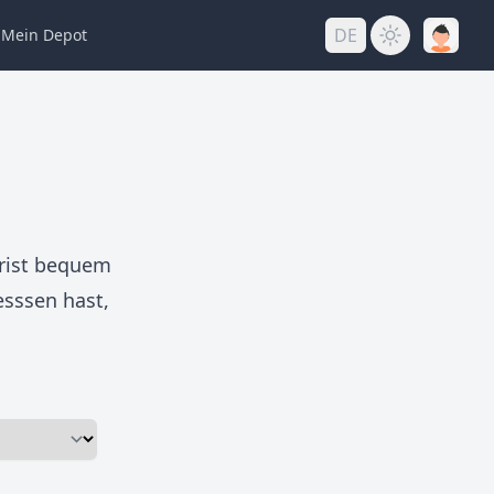
DE
Mein
Depot
rist bequem
esssen hast,