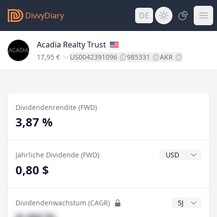
DivvyDiary
DE
Acadia Realty Trust
17,95 €
US0042391096
985331
AKR
Dividendenrendite (FWD)
3,87 %
Dividendenwähr
Jährliche Dividende (FWD)
0,80 $
CAGR Jahre
Dividendenwachstum (CAGR)