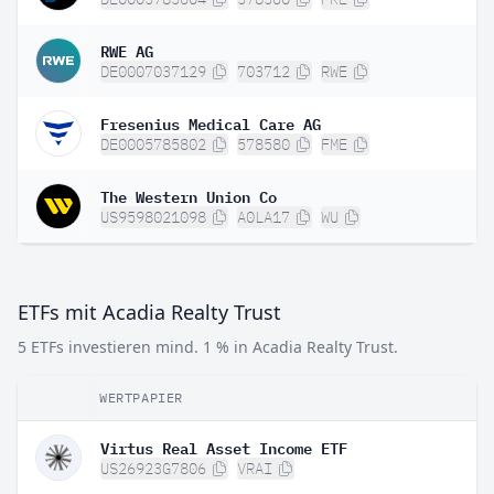
RWE AG
DE0007037129
703712
RWE
Fresenius Medical Care AG
DE0005785802
578580
FME
The Western Union Co
US9598021098
A0LA17
WU
ETFs mit Acadia Realty Trust
5 ETFs investieren mind. 1 % in Acadia Realty Trust.
WERTPAPIER
G
Virtus Real Asset Income ETF
US26923G7806
VRAI