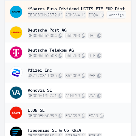
iShares Euro Dividend UCITS ETF EUR Dist
IE00B0M62S72
A0HGV4
IQQA
Anzeige
Deutsche Post AG
DE0005552004
555200
DHL
Deutsche Telekom AG
DE0005557508
555750
DTE
Pfizer Inc
US7170811035
852009
PFE
Vonovia SE
DE000A1ML7J1
A1ML7J
VNA
E.ON SE
DE000ENAG999
ENAG99
EOAN
Fresenius SE & Co KGaA
DE0005785604
578560
FRE