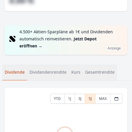
#,## %
4.500+ Aktien-Sparpläne ab 1€ und Dividenden
automatisch reinvestieren.
Jetzt Depot
eröffnen
→
Anzeige
Dividende
Dividendenrendite
Kurs
Gesamtrendite
YTD
1J
3J
5J
MAX