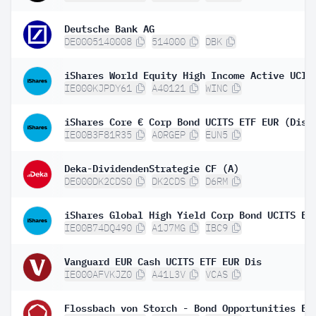
Deutsche Bank AG
DE0005140008
514000
DBK
IE000KJPDY61
A40121
WINC
iShares Core € Corp Bond UCITS ETF EUR (Dist
IE00B3F81R35
A0RGEP
EUN5
Deka-DividendenStrategie CF (A)
DE000DK2CDS0
DK2CDS
D6RM
IE00B74DQ490
A1J7MG
IBC9
Vanguard EUR Cash UCITS ETF EUR Dis
IE000AFVKJZ0
A41L3V
VCAS
Flossbach von Storch - Bond Opportunities EU