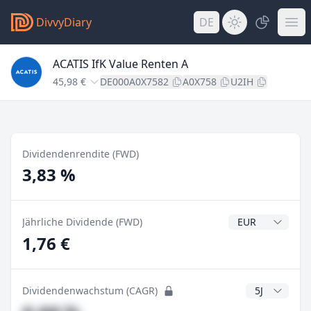
DivvyDiary
DE
ACATIS IfK Value Renten A
45,98 €
DE000A0X7582
A0X758
U2IH
Dividendenrendite (FWD)
3,83 %
Dividendenwähr
Jährliche Dividende (FWD)
1,76 €
CAGR Jahre
Dividendenwachstum (CAGR)