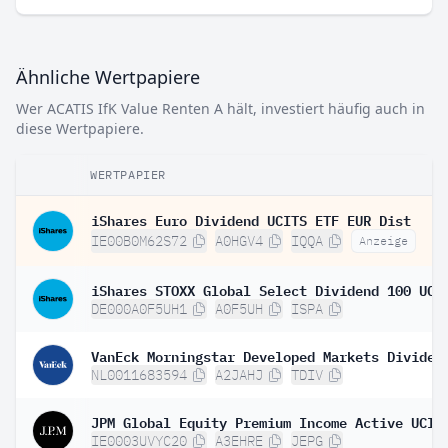
Ähnliche Wertpapiere
Wer ACATIS IfK Value Renten A hält, investiert häufig auch in
diese Wertpapiere.
WERTPAPIER
iShares Euro Dividend UCITS ETF EUR Dist
IE00B0M62S72
A0HGV4
IQQA
Anzeige
DE000A0F5UH1
A0F5UH
ISPA
NL0011683594
A2JAHJ
TDIV
IE0003UVYC20
A3EHRE
JEPG