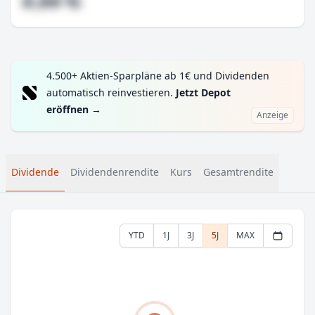
#,## %
4.500+ Aktien-Sparpläne ab 1€ und Dividenden
automatisch reinvestieren.
Jetzt Depot
eröffnen
→
Anzeige
Dividende
Dividendenrendite
Kurs
Gesamtrendite
YTD
1J
3J
5J
MAX