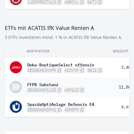
LU0399027613
A0RCKL
S6TJ
ETFs mit ACATIS IfK Value Renten A
3 ETFs investieren mind. 1 % in ACATIS IfK Value Renten A.
WERTPAPIER
GEWICHT
Deka-BoutiqueSelect offensiv
3,40 
DE000A0JKNP9
A0JKNP
3BJ1
FFPB Substanz
11,88 
DE000A0M1U25
A0M1U2
SpardaOptiAnlage Defensiv EA
4,61 
DE000A0NGFH2
A0NGFH