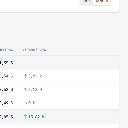
Jahr
Monat
BETRAG
VERÄNDERUNG
1,55 $
0,54 $
3,85 %
0,52 $
6,12 %
0,49 $
0 %
2,05 $
15,82 %