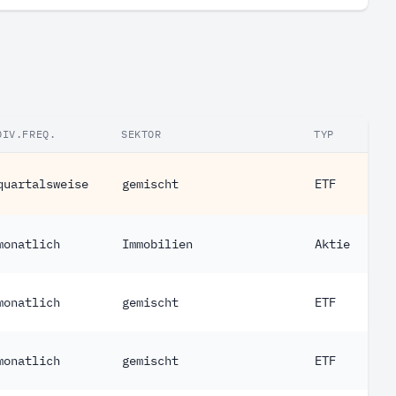
DIV.FREQ.
SEKTOR
TYP
quartalsweise
gemischt
ETF
monatlich
Immobilien
Aktie
monatlich
gemischt
ETF
monatlich
gemischt
ETF