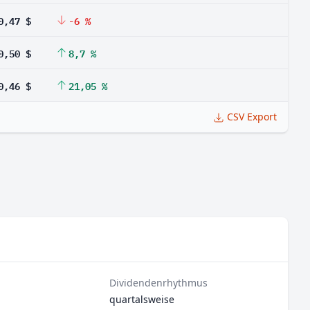
0,47 $
-6 %
0,50 $
8,7 %
0,46 $
21,05 %
CSV Export
Dividendenrhythmus
quartalsweise