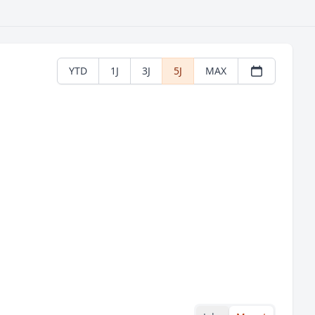
YTD
1J
3J
5J
MAX