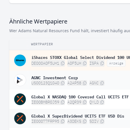
Ähnliche Wertpapiere
Wer Adams Natural Resources Fund hält, investiert häufig au
WERTPAPIER
iShares STOXX Global Select Dividend 100 U
DE000A0F5UH1
A0F5UH
ISPA
Anzeige
AGNC Investment Corp
US00123Q1040
A2AR58
AGNC
Global X NASDAQ 100 Covered Call UCITS ETF
IE00BM8R0J59
A2QR39
QYLD
Global X SuperDividend UCITS ETF USD Dis
IE00077FRP95
A3DEKS
SDIV