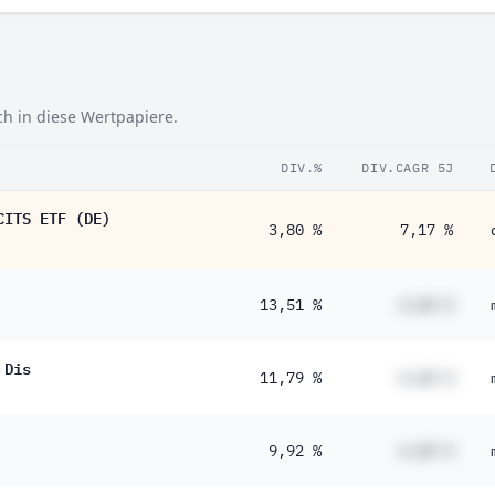
ch in diese Wertpapiere.
DIV.%
DIV.CAGR 5J
CITS ETF (DE)
3,80 %
7,17 %
13,51 %
#,## %
 Dis
11,79 %
#,## %
9,92 %
#,## %