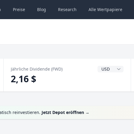
n
Preise
Blog
Research
Alle
Wertpapiere
Dividendenwähru
Jährliche Dividende (FWD)
2,16 $
tisch reinvestieren.
Jetzt Depot eröffnen
→