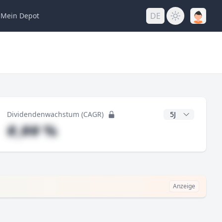
DE
Mein
Depot
ng
CAGR Jahre
Dividendenwachstum (CAGR)
#,## %
Anzeige