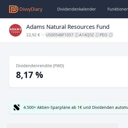
DivvyDiary
Dividendenkalender
Funktione
Adams Natural Resources Fund
22,92 €
US00548F1057
A14Q5Z
PEO
Dividendenrendite (FWD)
8,17 %
4.500+ Aktien-Sparpläne ab 1€ und Dividenden automa