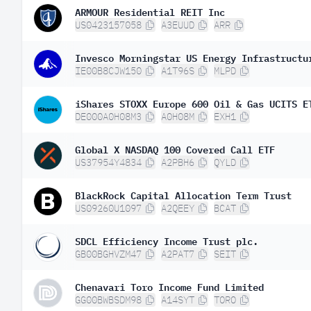
ARMOUR Residential REIT Inc
US0423157058
A3EUUD
ARR
Invesco Morningstar US Energy Infrastructu
IE00B8CJW150
A1T96S
MLPD
iShares STOXX Europe 600 Oil & Gas UCITS E
DE000A0H08M3
A0H08M
EXH1
Global X NASDAQ 100 Covered Call ETF
US37954Y4834
A2PBH6
QYLD
BlackRock Capital Allocation Term Trust
US09260U1097
A2QEEY
BCAT
SDCL Efficiency Income Trust plc.
GB00BGHVZM47
A2PAT7
SEIT
Chenavari Toro Income Fund Limited
GG00BWBSDM98
A14SYT
TORO