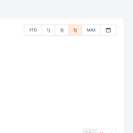
YTD
1J
3J
5J
MAX