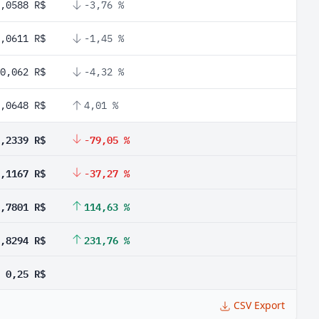
,0588 R$
-3,76 %
,0611 R$
-1,45 %
0,062 R$
-4,32 %
,0648 R$
4,01 %
,2339 R$
-79,05 %
,1167 R$
-37,27 %
,7801 R$
114,63 %
,8294 R$
231,76 %
0,25 R$
CSV Export