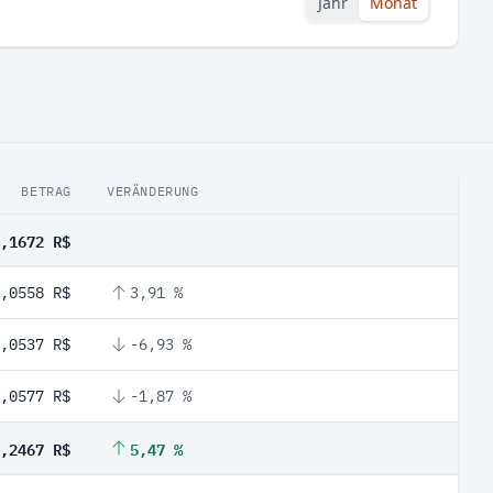
Jahr
Monat
BETRAG
VERÄNDERUNG
,1672 R$
,0558 R$
3,91 %
,0537 R$
-6,93 %
,0577 R$
-1,87 %
,2467 R$
5,47 %