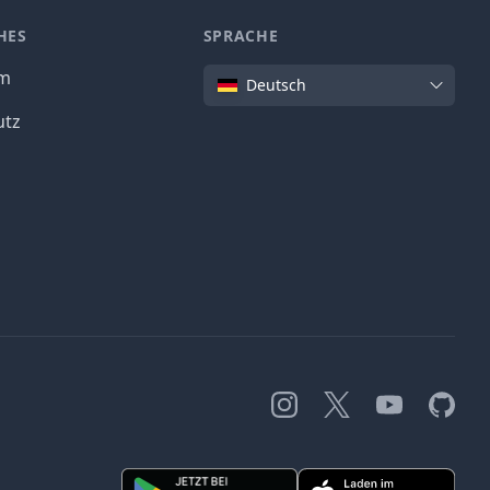
HES
SPRACHE
Sprache
um
Deutsch
utz
Instagram
X
YouTube
GitHub