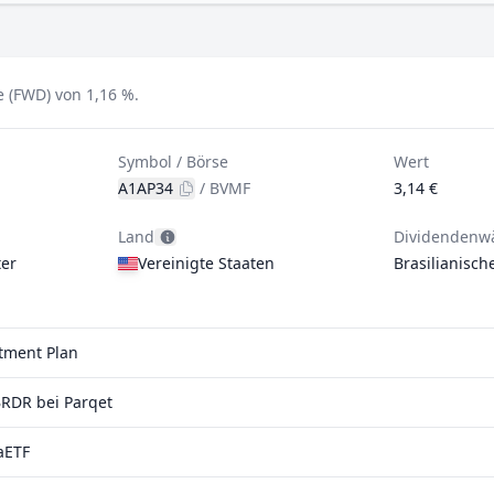
 (FWD) von 1,16 %.
Symbol / Börse
Wert
A1AP34
/
BVMF
3,14 €
Land
Dividendenw
er
Vereinigte Staaten
Brasilianisch
stment Plan
RDR bei Parqet
aETF