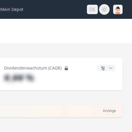
DE
Mein
Depot
ng
CAGR Jahre
Dividendenwachstum (CAGR)
#,## %
Anzeige