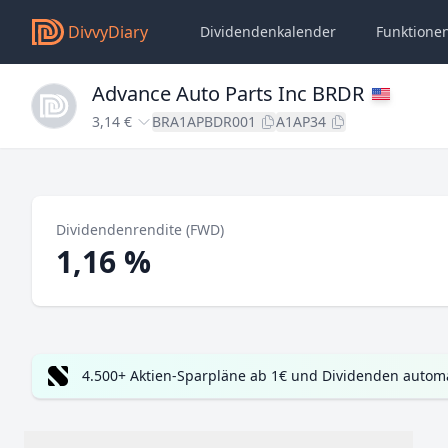
DivvyDiary
Dividendenkalender
Funktione
Advance Auto Parts Inc BRDR
3,14 €
BRA1APBDR001
A1AP34
Dividendenrendite (FWD)
1,16 %
4.500+ Aktien-Sparpläne ab 1€ und Dividenden automa