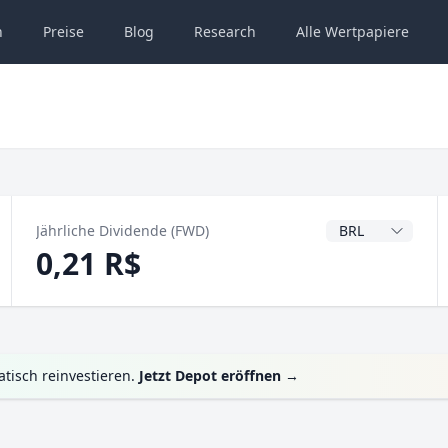
n
Preise
Blog
Research
Alle
Wertpapiere
Dividendenwähru
Jährliche Dividende (FWD)
0,21 R$
tisch reinvestieren.
Jetzt Depot eröffnen
→