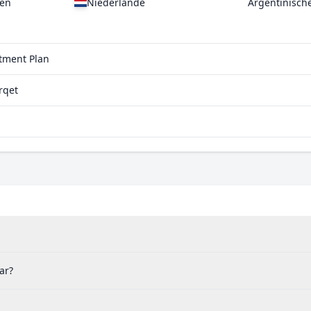
gen
Niederlande
Argentinisch
stment Plan
rqet
ar?