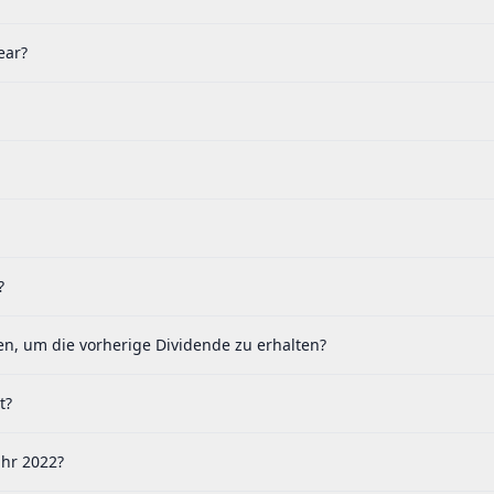
ear?
?
n, um die vorherige Dividende zu erhalten?
t?
ahr 2022?