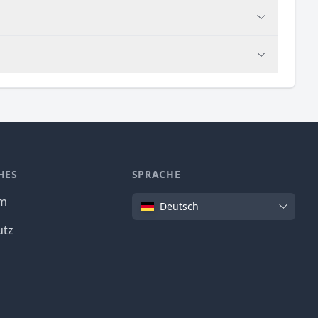
HES
SPRACHE
Sprache
um
Deutsch
utz