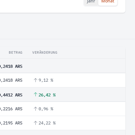
Jahr
Monat
BETRAG
VERÄNDERUNG
0,2418 ARS
0,2418 ARS
9,12 %
0,4412 ARS
26,42 %
0,2216 ARS
0,96 %
0,2195 ARS
24,22 %