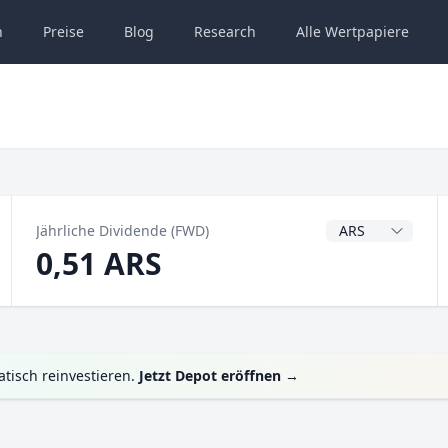
n
Preise
Blog
Research
Alle
Wertpapiere
Dividendenwähru
Jährliche Dividende (FWD)
0,51 ARS
tisch reinvestieren.
Jetzt Depot eröffnen
→