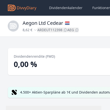
DivvyDiary
Dividendenkalender
Funktione
Aegon Ltd Cedear
8,62 €
ARDEUT112398
AEG
Dividendenrendite (FWD)
0,00 %
4.500+ Aktien-Sparpläne ab 1€ und Dividenden automa