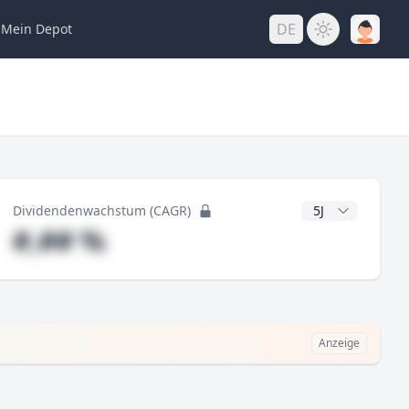
DE
Mein
Depot
ng
CAGR Jahre
Dividendenwachstum (CAGR)
#,## %
Anzeige