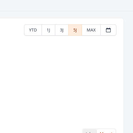
YTD
1J
3J
5J
MAX