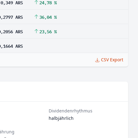
0,349 ARS
24,78 %
0,2797 ARS
36,04 %
0,2056 ARS
23,56 %
0,1664 ARS
CSV Export
Dividendenrhythmus
halbjährlich
ährung