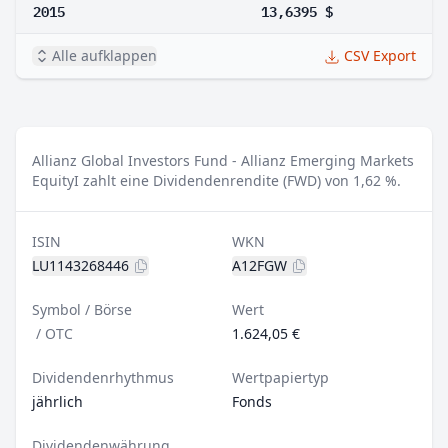
2015
13,6395 $
Alle aufklappen
CSV Export
Allianz Global Investors Fund - Allianz Emerging Markets
EquityI zahlt eine Dividendenrendite (FWD) von 1,62 %.
ISIN
WKN
LU1143268446
A12FGW
Symbol / Börse
Wert
/
OTC
1.624,05 €
Dividendenrhythmus
Wertpapiertyp
jährlich
Fonds
Dividendenwährung