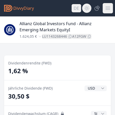
DivvyDiary
DE
Allianz Global Investors Fund - Allianz
Emerging Markets EquityI
1.624,05 €
LU1143268446
A12FGW
Dividendenrendite (FWD)
1,62 %
Dividendenwähr
Jährliche Dividende (FWD)
30,50 $
CAGR Jahre
Dividendenwachstum (CAGR)