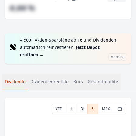
#,## %
4.500+ Aktien-Sparpläne ab 1€ und Dividenden
automatisch reinvestieren.
Jetzt Depot
eröffnen
→
Anzeige
Dividende
Dividendenrendite
Kurs
Gesamtrendite
YTD
1J
3J
5J
MAX