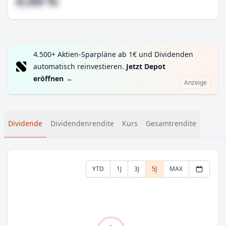
#,## %
4.500+ Aktien-Sparpläne ab 1€ und Dividenden
automatisch reinvestieren.
Jetzt Depot
eröffnen
→
Anzeige
Dividende
Dividendenrendite
Kurs
Gesamtrendite
YTD
1J
3J
5J
MAX