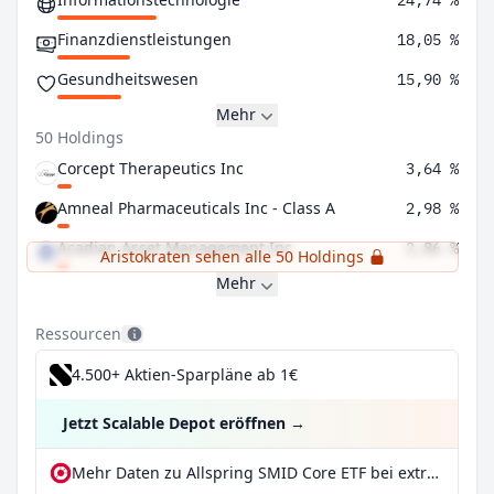
24,74 %
Finanzdienstleistungen
18,05 %
Gesundheitswesen
15,90 %
Mehr
50 Holdings
Corcept Therapeutics Inc
3,64 %
Amneal Pharmaceuticals Inc - Class A
2,98 %
Acadian Asset Management Inc
2,86 %
Aristokraten sehen alle 50 Holdings
Mehr
Ressourcen
4.500+ Aktien-Sparpläne ab 1€
Jetzt Scalable Depot eröffnen
→
Mehr Daten zu Allspring SMID Core ETF bei extraETF