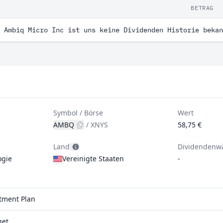
BETRAG
 Ambiq Micro Inc ist uns keine Dividenden Historie bekan
Symbol / Börse
Wert
AMBQ
/
XNYS
58,75 €
Land
Dividendenw
ogie
Vereinigte Staaten
-
stment Plan
qet