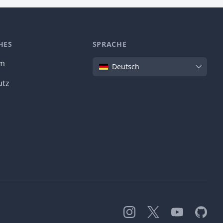
HES
SPRACHE
Sprache
um
Deutsch
utz
Instagram
X
YouTube
GitHub