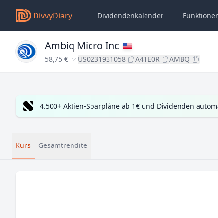
DivvyDiary
Dividendenkalender
Funktione
Ambiq Micro Inc
58,75 €
US0231931058
A41E0R
AMBQ
4.500+ Aktien-Sparpläne ab 1€ und Dividenden automa
Kurs
Gesamtrendite