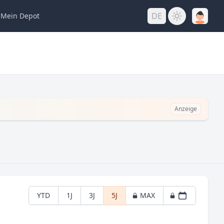
DE
Mein
Depot
Anzeige
YTD
1J
3J
5J
MAX