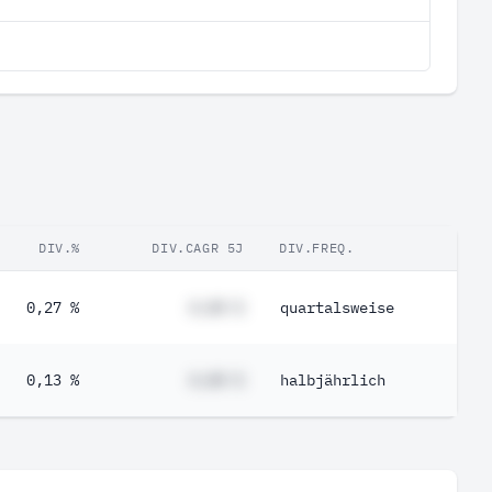
DIV.%
DIV.CAGR 5J
DIV.FREQ.
0,27 %
#,## %
quartalsweise
0,13 %
#,## %
halbjährlich