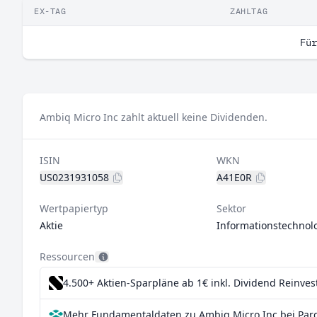
EX-TAG
ZAHLTAG
Für
Ambiq Micro Inc zahlt aktuell keine Dividenden.
ISIN
WKN
US0231931058
A41E0R
Wertpapiertyp
Sektor
Aktie
Informationstechnol
Ressourcen
4.500+ Aktien-Sparpläne ab 1€
inkl. Dividend Reinve
Mehr Fundamentaldaten zu Ambiq Micro Inc bei Par