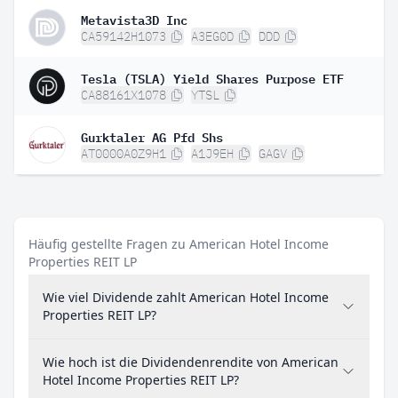
Metavista3D Inc
CA59142H1073
A3EG0D
DDD
Tesla (TSLA) Yield Shares Purpose ETF
CA88161X1078
YTSL
Gurktaler AG Pfd Shs
AT0000A0Z9H1
A1J9EH
GAGV
Häufig gestellte Fragen zu American Hotel Income
Properties REIT LP
Wie viel Dividende zahlt American Hotel Income
Properties REIT LP?
Wie hoch ist die Dividendenrendite von American
Hotel Income Properties REIT LP?