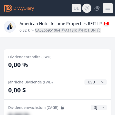
DivvyDiary
DE
American Hotel Income Properties REIT LP
0,32 €
CA0266951064
A118JK
HOT.UN
Dividendenrendite (FWD)
0,00 %
Dividendenwähr
Jährliche Dividende (FWD)
0,00 $
CAGR Jahre
Dividendenwachstum (CAGR)