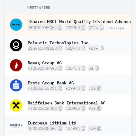
WERTPAPIER
IE00BYYHSQ67
A2DRG5
QDVW
Anzeige
Palantir Technologies Inc
US69608A1088
A2QA4J
PLTR
Bawag Group AG
AT0000BAWAG2
A2DYJN
BG
Erste Group Bank AG
AT0000652011
909943
EBS
Raiffeisen Bank International AG
AT0000606306
A0D9SU
RBI
European Lithium Ltd
AU000000EUR7
A2AR9A
EUR