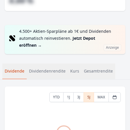
#,## %
4.500+ Aktien-Sparpläne ab 1€ und Dividenden
automatisch reinvestieren.
Jetzt Depot
eröffnen
→
Anzeige
Dividende
Dividendenrendite
Kurs
Gesamtrendite
YTD
1J
3J
5J
MAX