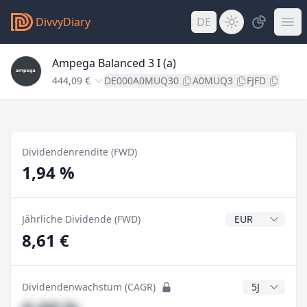
DivvyDiary
DE
Ampega Balanced 3 I (a)
444,09 €
DE000A0MUQ30
A0MUQ3
FJFD
Dividendenrendite (FWD)
1,94 %
Dividendenwähr
Jährliche Dividende (FWD)
8,61 €
CAGR Jahre
Dividendenwachstum (CAGR)