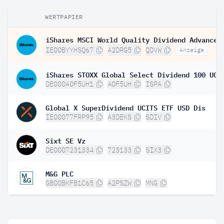
WERTPAPIER
IE00BYYHSQ67
A2DRG5
QDVW
Anzeige
DE000A0F5UH1
A0F5UH
ISPA
Global X SuperDividend UCITS ETF USD Dis
IE00077FRP95
A3DEKS
SDIV
Sixt SE Vz
DE0007231334
723133
SIX3
M&G PLC
GB00BKFB1C65
A2PSZW
MNG