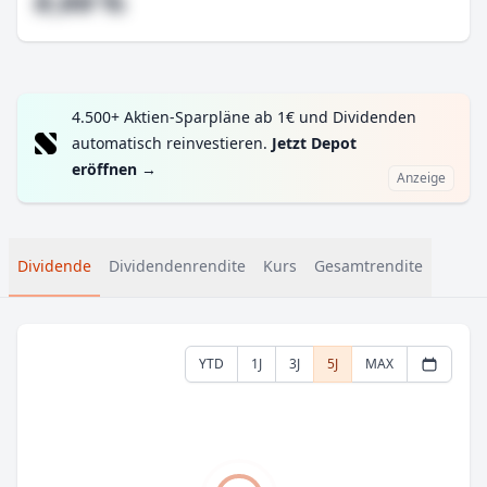
#,## %
4.500+ Aktien-Sparpläne ab 1€ und Dividenden
automatisch reinvestieren.
Jetzt Depot
eröffnen
→
Anzeige
Dividende
Dividendenrendite
Kurs
Gesamtrendite
YTD
1J
3J
5J
MAX