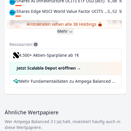
iShares AI Infrastructure UCITS ETF USD (Acc)
6,08 %
iShares Edge MSCI World Value Factor UCITS ETF USD (Acc)
5,52 %
Heartland Express Inc
3,88 %
Aristokraten sehen alle 38 Holdings
Mehr
Ressourcen
4.500+ Aktien-Sparpläne ab 1€
Jetzt Scalable Depot eröffnen
→
Mehr Fundamentaldaten zu Ampega Balanced 3 I (a) bei Parqet
Ähnliche Wertpapiere
Wer Ampega Balanced 3 I (a) hält, investiert häufig auch in
diese Wertpapiere.