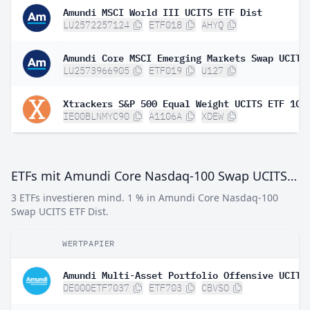
Amundi MSCI World III UCITS ETF Dist
LU2572257124
ETF018
AHYQ
LU2573966905
ETF019
U127
Xtrackers S&P 500 Equal Weight UCITS ETF 1C
IE00BLNMYC90
A1106A
XDEW
ETFs mit Amundi Core Nasdaq-100 Swap UCITS ETF Dist
3 ETFs investieren mind. 1 % in Amundi Core Nasdaq-100
Swap UCITS ETF Dist.
WERTPAPIER
DE000ETF7037
ETF703
CBVSO