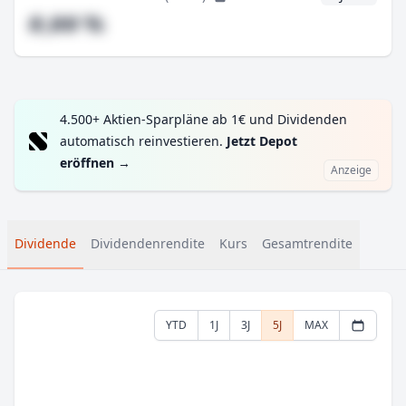
#,## %
4.500+ Aktien-Sparpläne ab 1€ und Dividenden
automatisch reinvestieren.
Jetzt Depot
eröffnen
→
Anzeige
Dividende
Dividendenrendite
Kurs
Gesamtrendite
YTD
1J
3J
5J
MAX