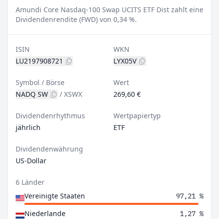
Amundi Core Nasdaq-100 Swap UCITS ETF Dist zahlt eine
Dividendenrendite (FWD) von 0,34 %.
ISIN
WKN
LU2197908721
LYX05V
Symbol / Börse
Wert
NADQ SW
/
XSWX
269,60 €
Dividendenrhythmus
Wertpapiertyp
jährlich
ETF
Dividendenwährung
US-Dollar
6 Länder
Vereinigte Staaten
97,21 %
Niederlande
1,27 %