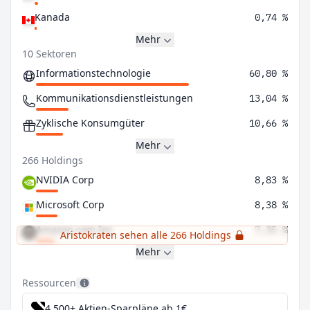
Kanada
0,74 %
Mehr
10 Sektoren
Informationstechnologie
60,80 %
Kommunikationsdienstleistungen
13,04 %
Zyklische Konsumgüter
10,66 %
Mehr
266 Holdings
NVIDIA Corp
8,83 %
Microsoft Corp
8,38 %
Amazon.com Inc
7,35 %
Aristokraten sehen alle 266 Holdings
Mehr
Ressourcen
4.500+ Aktien-Sparpläne ab 1€