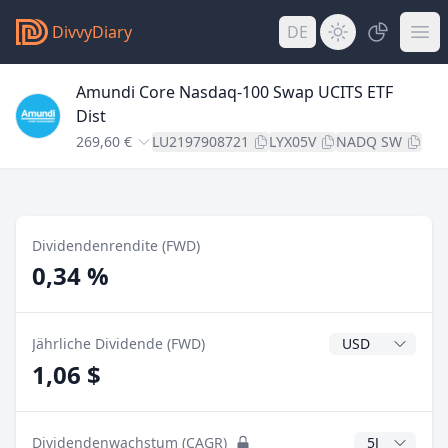
DivvyDiary
DE
Amundi Core Nasdaq-100 Swap UCITS ETF
Dist
269,60 €
LU2197908721
LYX05V
NADQ SW
Dividendenrendite (FWD)
0,34 %
Dividendenwähr
Jährliche Dividende (FWD)
1,06 $
CAGR Jahre
Dividendenwachstum (CAGR)