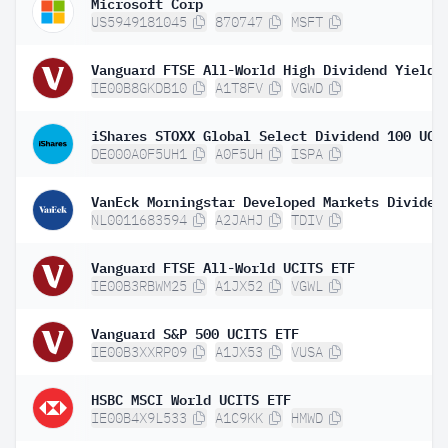
Microsoft Corp
US5949181045
870747
MSFT
IE00B8GKDB10
A1T8FV
VGWD
DE000A0F5UH1
A0F5UH
ISPA
NL0011683594
A2JAHJ
TDIV
Vanguard FTSE All-World UCITS ETF
IE00B3RBWM25
A1JX52
VGWL
Vanguard S&P 500 UCITS ETF
IE00B3XXRP09
A1JX53
VUSA
HSBC MSCI World UCITS ETF
IE00B4X9L533
A1C9KK
HMWD