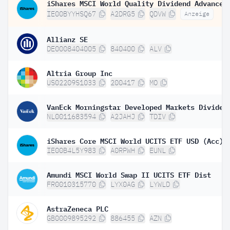
IE00BYYHSQ67
A2DRG5
QDVW
Anzeige
Allianz SE
DE0008404005
840400
ALV
Altria Group Inc
US02209S1033
200417
MO
NL0011683594
A2JAHJ
TDIV
iShares Core MSCI World UCITS ETF USD (Acc)
IE00B4L5Y983
A0RPWH
EUNL
Amundi MSCI World Swap II UCITS ETF Dist
FR0010315770
LYX0AG
LYWLD
AstraZeneca PLC
GB0009895292
886455
AZN