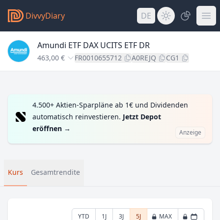
DivvyDiary
DE
Amundi ETF DAX UCITS ETF DR
463,00 €
FR0010655712
A0REJQ
CG1
4.500+ Aktien-Sparpläne ab 1€ und Dividenden
automatisch reinvestieren.
Jetzt Depot
eröffnen
→
Anzeige
Kurs
Gesamtrendite
YTD
1J
3J
5J
MAX