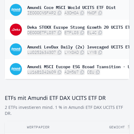
Amundi Core MSCI World UCITS ETF Dist
IE000CNSFAR2
A3DH0A
MWOF
Deka STOXX Europe Strong Growth 20 UCITS ETF
DE000ETFL037
ETFL03
EL4C
Amundi LevDax Daily (2x) leveraged UCITS ETF
LU0252634307
LYX0AD
LYY8
LU1681042609
A2H567
CEU
ETFs mit Amundi ETF DAX UCITS ETF DR
2 ETFs investieren mind. 1 % in Amundi ETF DAX UCITS ETF
DR.
WERTPAPIER
GEWICHT