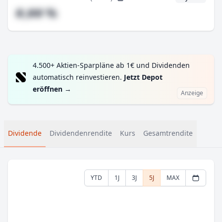
#,## %
4.500+ Aktien-Sparpläne ab 1€ und Dividenden
automatisch reinvestieren.
Jetzt Depot
eröffnen
→
Anzeige
Dividende
Dividendenrendite
Kurs
Gesamtrendite
YTD
1J
3J
5J
MAX