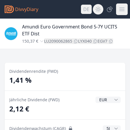
DivvyDiary
DE
Amundi Euro Government Bond 5-7Y UCITS
ETF Dist
150,37 €
LU2090062865
LYX040
EGV7
Dividendenrendite (FWD)
1,41 %
Dividendenwähr
Jährliche Dividende (FWD)
2,12 €
CAGR Jahre
Dividendenwachstum (CAGR)