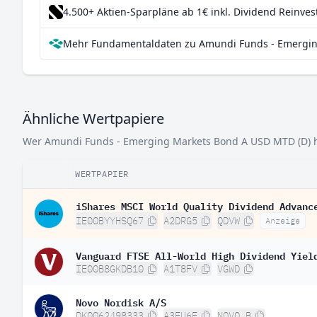
4.500+ Aktien-Sparpläne ab 1€
inkl. Dividend Reinve
Mehr Fundamentaldaten zu Amundi Funds - Emerging
Ähnliche Wertpapiere
Wer Amundi Funds - Emerging Markets Bond A USD MTD (D) häl
WERTPAPIER
iShares MSCI World Quality Dividend Advanc
IE00BYYHSQ67
A2DRG5
QDVW
Anzeige
Vanguard FTSE All-World High Dividend Yiel
IE00B8GKDB10
A1T8FV
VGWD
Novo Nordisk A/S
DK0062498333
A3EU6F
NOVO B