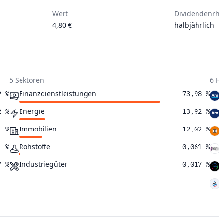
Wert
Dividendenr
4,80 €
halbjährlich
5 Sektoren
6 
Finanzdienstleistungen
2 %
73,98 %
Energie
2 %
13,92 %
Immobilien
1 %
12,02 %
Rohstoffe
1 %
0,061 %
Industriegüter
7 %
0,017 %