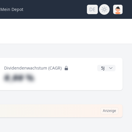
DE
Mein
Depot
ng
CAGR Jahre
Dividendenwachstum (CAGR)
#,## %
Anzeige