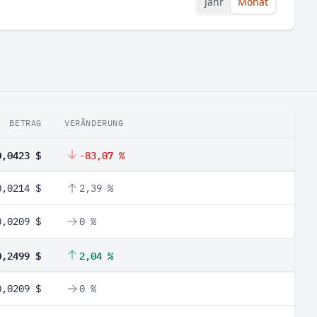
Jahr
Monat
BETRAG
VERÄNDERUNG
0,0423 $
-83,07 %
0,0214 $
2,39 %
0,0209 $
0 %
0,2499 $
2,04 %
0,0209 $
0 %