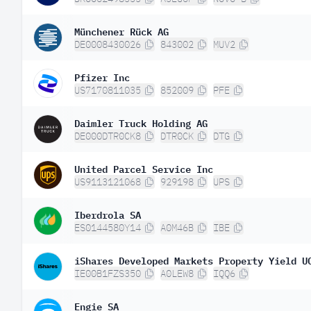
Münchener Rück AG
DE0008430026
843002
MUV2
Pfizer Inc
US7170811035
852009
PFE
Daimler Truck Holding AG
DE000DTR0CK8
DTR0CK
DTG
United Parcel Service Inc
US9113121068
929198
UPS
Iberdrola SA
ES0144580Y14
A0M46B
IBE
iShares Developed Markets Property Yield U
IE00B1FZS350
A0LEW8
IQQ6
Engie SA