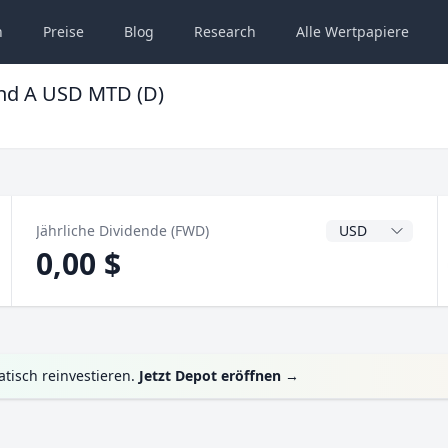
n
Preise
Blog
Research
Alle
Wertpapiere
nd A USD MTD (D)
Dividendenwähru
Jährliche Dividende (FWD)
0,00 $
tisch reinvestieren.
Jetzt Depot eröffnen
→