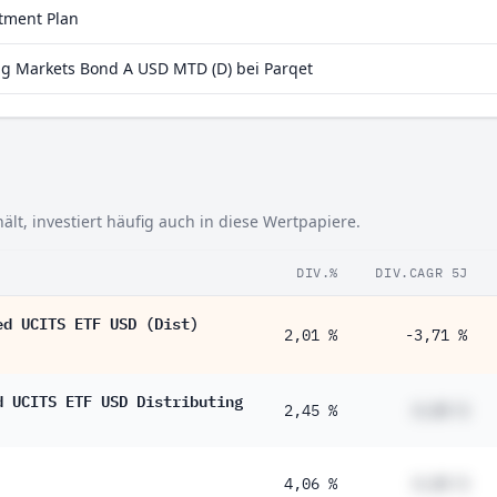
stment Plan
 Markets Bond A USD MTD (D) bei Parqet
t, investiert häufig auch in diese Wertpapiere.
DIV.%
DIV.CAGR 5J
ed UCITS ETF USD (Dist)
2,01 %
-3,71 %
d UCITS ETF USD Distributing
2,45 %
#,## %
4,06 %
#,## %