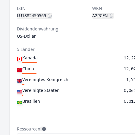
ISIN
WKN
LU1882450569
A2PCFN
Dividendenwährung
US-Dollar
5 Länder
Kanada
12,2
China
12,0
Vereinigtes Königreich
1,7
Vereinigte Staaten
0,06
Brasilien
0,01
Ressourcen