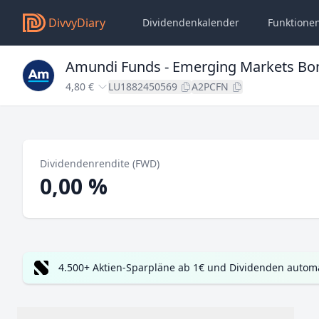
DivvyDiary
Dividendenkalender
Funktione
Amundi Funds - Emerging Markets Bo
4,80 €
LU1882450569
A2PCFN
Dividendenrendite (FWD)
0,00 %
4.500+ Aktien-Sparpläne ab 1€ und Dividenden automa