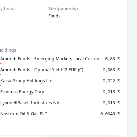
hythmus
Wertpapiertyp
Fonds
Holdings
Amundi Funds - Emerging Markets Local Currency Bond I USD (C)
0,83 %
Amundi Funds - Optimal Yield I2 EUR (C)
0,063 %
Kaisa Group Holdings Ltd
0,022 %
Frontera Energy Corp
0,015 %
LyondellBasell Industries NV
0,013 %
Nostrum Oil & Gas PLC
0,0040 %