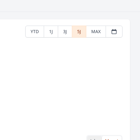
YTD
1J
3J
5J
MAX