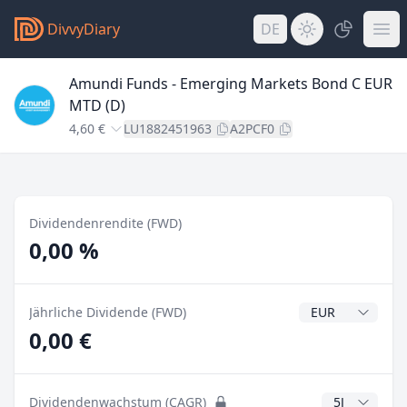
DivvyDiary
DE
Amundi Funds - Emerging Markets Bond C EUR
MTD (D)
4,60 €
LU1882451963
A2PCF0
Dividendenrendite (FWD)
0,00 %
Dividendenwähr
Jährliche Dividende (FWD)
0,00 €
CAGR Jahre
Dividendenwachstum (CAGR)