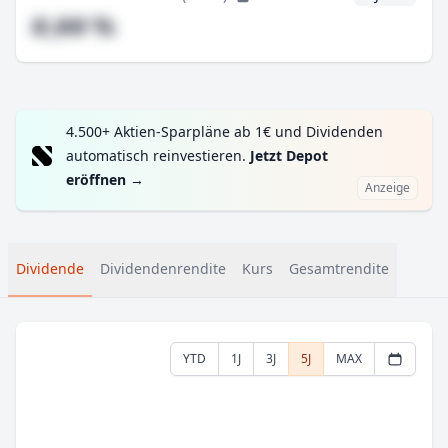
#,## %
4.500+ Aktien-Sparpläne ab 1€ und Dividenden
automatisch reinvestieren.
Jetzt Depot
eröffnen
→
Anzeige
Dividende
Dividendenrendite
Kurs
Gesamtrendite
YTD
1J
3J
5J
MAX