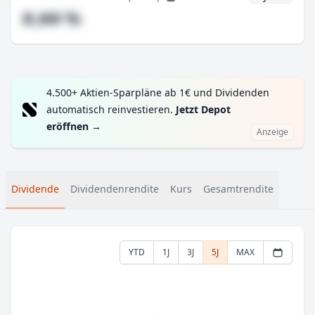
#,## %
4.500+ Aktien-Sparpläne ab 1€ und Dividenden
automatisch reinvestieren.
Jetzt Depot
eröffnen
→
Anzeige
Dividende
Dividendenrendite
Kurs
Gesamtrendite
YTD
1J
3J
5J
MAX