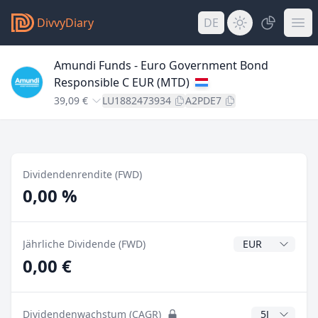
DivvyDiary
DE
Amundi Funds - Euro Government Bond
Responsible C EUR (MTD)
39,09 €
LU1882473934
A2PDE7
Dividendenrendite (FWD)
0,00 %
Dividendenwähr
Jährliche Dividende (FWD)
0,00 €
CAGR Jahre
Dividendenwachstum (CAGR)