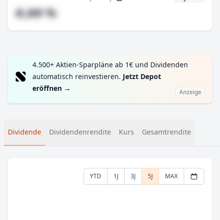
#,## %
4.500+ Aktien-Sparpläne ab 1€ und Dividenden
automatisch reinvestieren.
Jetzt Depot
eröffnen
→
Anzeige
Dividende
Dividendenrendite
Kurs
Gesamtrendite
YTD
1J
3J
5J
MAX