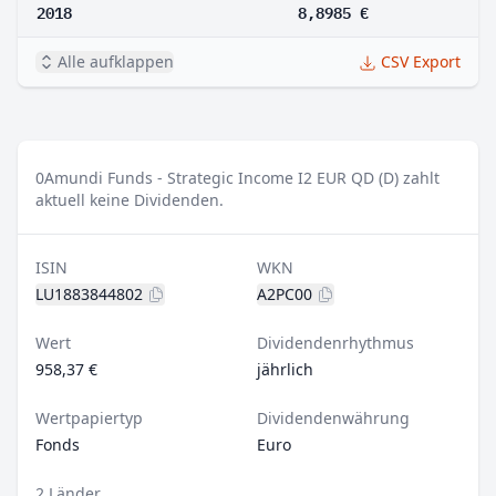
2018
8,8985 €
Alle aufklappen
CSV Export
0
Amundi Funds - Strategic Income I2 EUR QD (D) zahlt
aktuell keine Dividenden.
ISIN
WKN
LU1883844802
A2PC00
Wert
Dividendenrhythmus
958,37 €
jährlich
Wertpapiertyp
Dividendenwährung
Fonds
Euro
2 Länder