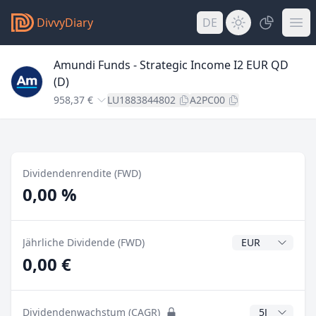
DivvyDiary
DE
Amundi Funds - Strategic Income I2 EUR QD
(D)
958,37 €
LU1883844802
A2PC00
Dividendenrendite (FWD)
0,00 %
Dividendenwähr
Jährliche Dividende (FWD)
0,00 €
CAGR Jahre
Dividendenwachstum (CAGR)