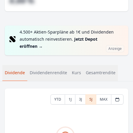
#,## %
4.500+ Aktien-Sparpläne ab 1€ und Dividenden
automatisch reinvestieren.
Jetzt Depot
eröffnen
→
Anzeige
Dividende
Dividendenrendite
Kurs
Gesamtrendite
YTD
1J
3J
5J
MAX