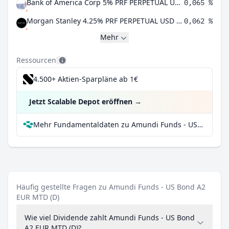
Bank of America Corp 5% PRF PERPETUAL USD 25 - Ser LL DpSh1/1000th
0,065 %
Morgan Stanley 4.25% PRF PERPETUAL USD 25 - Ser O
0,062 %
Mehr
Ressourcen
4.500+ Aktien-Sparpläne ab 1€
Jetzt Scalable Depot eröffnen
→
Mehr Fundamentaldaten zu Amundi Funds - US Bond A2 EUR MTD (D) bei Parqet
Häufig gestellte Fragen zu Amundi Funds - US Bond A2
EUR MTD (D)
Wie viel Dividende zahlt Amundi Funds - US Bond
A2 EUR MTD (D)?