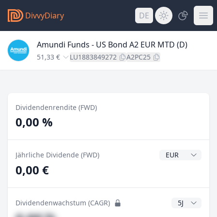
DivvyDiary
DE
Amundi Funds - US Bond A2 EUR MTD (D)
51,33 €
LU1883849272
A2PC25
Dividendenrendite (FWD)
0,00 %
Dividendenwähr
Jährliche Dividende (FWD)
0,00 €
CAGR Jahre
Dividendenwachstum (CAGR)