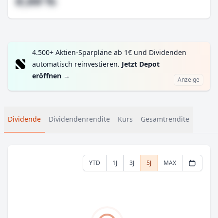
#,## %
4.500+ Aktien-Sparpläne ab 1€ und Dividenden
automatisch reinvestieren.
Jetzt Depot
eröffnen
→
Anzeige
Dividende
Dividendenrendite
Kurs
Gesamtrendite
YTD
1J
3J
5J
MAX