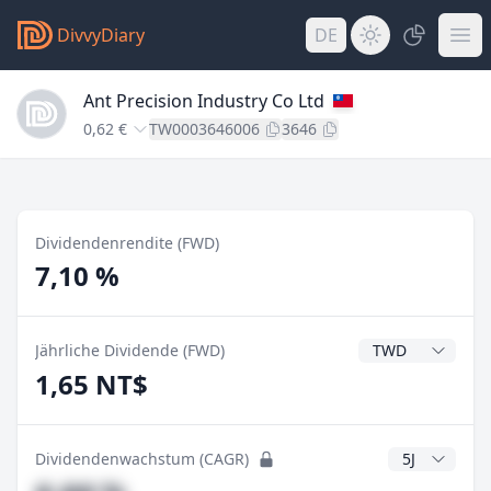
DivvyDiary
DE
Ant Precision Industry Co Ltd
0,62 €
TW0003646006
3646
Dividendenrendite (FWD)
7,10 %
Dividendenwähru
Jährliche Dividende (FWD)
1,65 NT$
CAGR Jahre
Dividendenwachstum (CAGR)