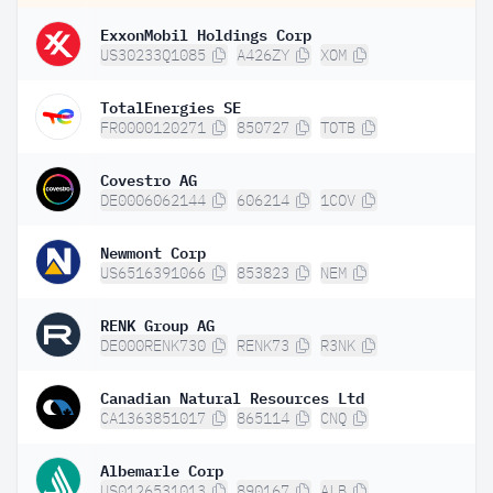
ExxonMobil Holdings Corp
US30233Q1085
A426ZY
XOM
TotalEnergies SE
FR0000120271
850727
TOTB
Covestro AG
DE0006062144
606214
1COV
Newmont Corp
US6516391066
853823
NEM
RENK Group AG
DE000RENK730
RENK73
R3NK
Canadian Natural Resources Ltd
CA1363851017
865114
CNQ
Albemarle Corp
US0126531013
890167
ALB