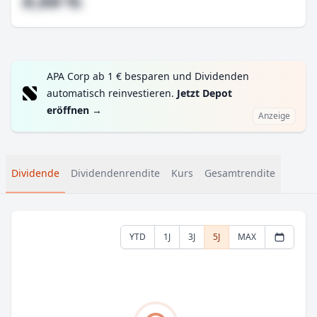
#,## %
APA Corp ab 1 € besparen und Dividenden
automatisch reinvestieren.
Jetzt Depot
eröffnen
→
Anzeige
Dividende
Dividendenrendite
Kurs
Gesamtrendite
YTD
1J
3J
5J
MAX