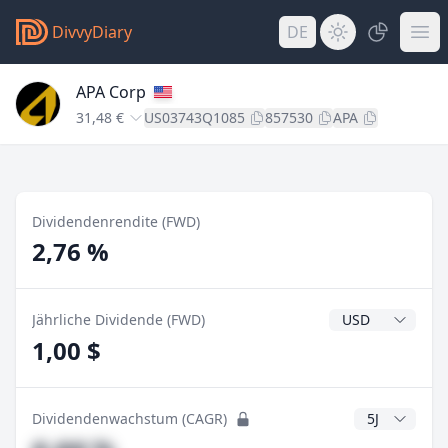
DivvyDiary
DE
APA Corp
31,48 €
US03743Q1085
857530
APA
Dividendenrendite (FWD)
2,76 %
Dividendenwähr
Jährliche Dividende (FWD)
1,00 $
CAGR Jahre
Dividendenwachstum (CAGR)