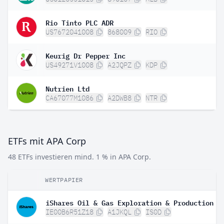
Rio Tinto PLC ADR
US7672041008
868009
RIO
Keurig Dr Pepper Inc
US49271V1008
A2JQPZ
KDP
Nutrien Ltd
CA67077M1086
A2DWB8
NTR
ETFs mit APA Corp
48 ETFs investieren mind. 1 % in APA Corp.
WERTPAPIER
IE00B6R51Z18
A1JKQL
IS0D