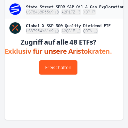
US78468R5569
A2P17Z
XOP
Global X S&P 500 Quality Dividend ETF
US37954Y6169
A2QG1E
QDIV
Zugriff auf alle 48 ETFs?
Exklusiv für unsere Aristokraten.
Freischalten