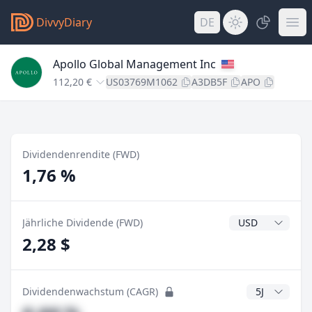
DivvyDiary
DE
Apollo Global Management Inc
112,20 €
US03769M1062
A3DB5F
APO
Dividendenrendite (FWD)
1,76 %
Dividendenwähr
Jährliche Dividende (FWD)
2,28 $
CAGR Jahre
Dividendenwachstum (CAGR)