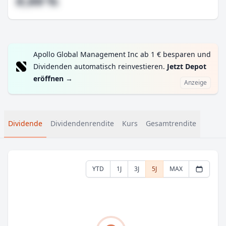
#,## %
Apollo Global Management Inc ab 1 € besparen und
Dividenden automatisch reinvestieren.
Jetzt Depot
eröffnen
→
Anzeige
Dividende
Dividendenrendite
Kurs
Gesamtrendite
YTD
1J
3J
5J
MAX