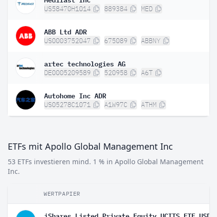
US58470H1014
889384
MED
ABB Ltd ADR
US0003752047
675089
ABBNY
artec technologies AG
DE0005209589
520958
A6T
Autohome Inc ADR
US05278C1071
A1W97C
ATHM
ETFs mit Apollo Global Management Inc
53 ETFs investieren mind. 1 % in Apollo Global Management
Inc.
WERTPAPIER