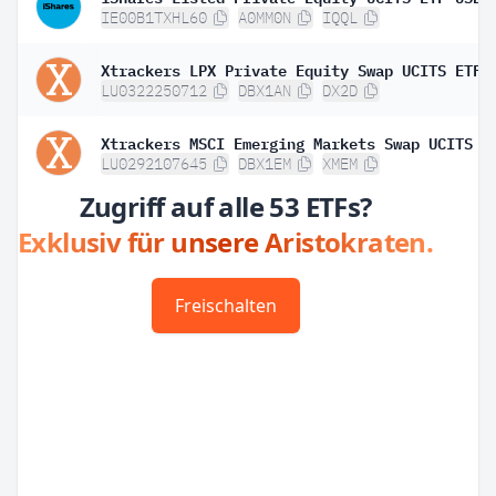
IE00B1TXHL60
A0MM0N
IQQL
Xtrackers LPX Private Equity Swap UCITS ETF 
LU0322250712
DBX1AN
DX2D
LU0292107645
DBX1EM
XMEM
Zugriff auf alle 53 ETFs?
Exklusiv für unsere Aristokraten.
Freischalten