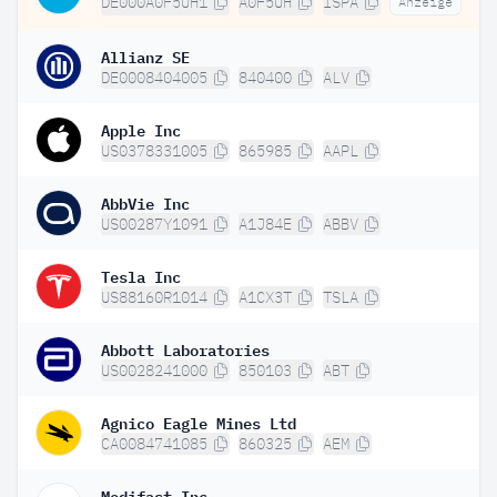
DE000A0F5UH1
A0F5UH
ISPA
Anzeige
Allianz SE
DE0008404005
840400
ALV
Apple Inc
US0378331005
865985
AAPL
AbbVie Inc
US00287Y1091
A1J84E
ABBV
Tesla Inc
US88160R1014
A1CX3T
TSLA
Abbott Laboratories
US0028241000
850103
ABT
Agnico Eagle Mines Ltd
CA0084741085
860325
AEM
Medifast Inc