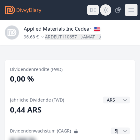
DivvyDiary
DE
Applied Materials Inc Cedear
96,68 €
ARDEUT110657
AMAT
Dividendenrendite (FWD)
0,00 %
Dividendenwähr
Jährliche Dividende (FWD)
0,44 ARS
CAGR Jahre
Dividendenwachstum (CAGR)