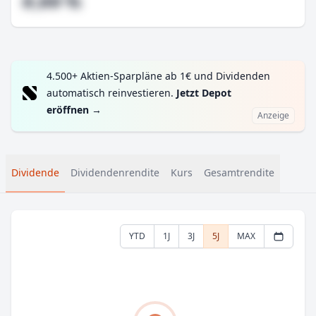
#,## %
4.500+ Aktien-Sparpläne ab 1€ und Dividenden
automatisch reinvestieren.
Jetzt Depot
eröffnen
→
Anzeige
Dividende
Dividendenrendite
Kurs
Gesamtrendite
YTD
1J
3J
5J
MAX