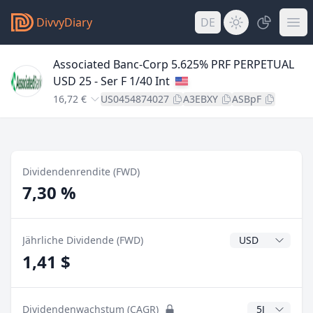
DivvyDiary
DE
Associated Banc-Corp 5.625% PRF PERPETUAL
USD 25 - Ser F 1/40 Int
16,72 €
US0454874027
A3EBXY
ASBpF
Dividendenrendite (FWD)
7,30 %
Dividendenwähr
Jährliche Dividende (FWD)
1,41 $
CAGR Jahre
Dividendenwachstum (CAGR)