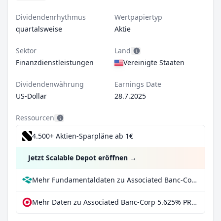
Dividendenrhythmus
Wertpapiertyp
quartalsweise
Aktie
Sektor
Land
Finanzdienstleistungen
Vereinigte Staaten
Dividendenwährung
Earnings Date
US-Dollar
28.7.2025
Ressourcen
4.500+ Aktien-Sparpläne ab 1€
Jetzt Scalable Depot eröffnen
→
Mehr Fundamentaldaten zu Associated Banc-Corp 5.625% PRF PERPETUAL USD 25 - Ser F 1/40 Int bei Parqet
Mehr Daten zu Associated Banc-Corp 5.625% PRF PERPETUAL USD 25 - Ser F 1/40 Int bei extraETF