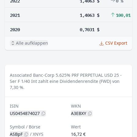
2022
1,4063 $
0 %
2021
1,4063 $
100,01 %
2020
0,7031 $
Alle aufklappen
CSV Export
Associated Banc-Corp 5.625% PRF PERPETUAL USD 25 -
Ser F 1/40 Int zahlt eine Dividendenrendite (FWD) von
7,30 %.
ISIN
WKN
US0454874027
A3EBXY
Symbol / Börse
Wert
ASBpF
/
XNYS
16,72 €