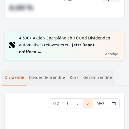
#,## %
4.500+ Aktien-Sparpläne ab 1€ und Dividenden
automatisch reinvestieren.
Jetzt Depot
eröffnen
→
Anzeige
Dividende
Dividendenrendite
Kurs
Gesamtrendite
YTD
1J
3J
5J
MAX