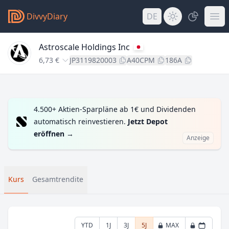
DivvyDiary
DE
Astroscale Holdings Inc
6,73 €
JP3119820003
A40CPM
186A
4.500+ Aktien-Sparpläne ab 1€ und Dividenden
automatisch reinvestieren.
Jetzt Depot
eröffnen
→
Anzeige
Kurs
Gesamtrendite
YTD
1J
3J
5J
MAX