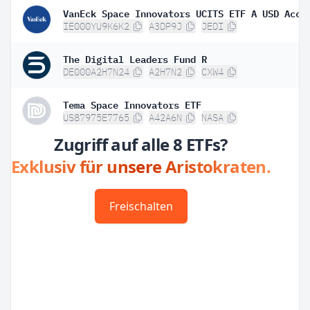
VanEck Space Innovators UCITS ETF A USD Acc
IE000YU9K6K2
A3DP9J
JEDI
The Digital Leaders Fund R
DE000A2H7N24
A2H7N2
CXW4
Tema Space Innovators ETF
US87975E7765
A42A6N
NASA
Zugriff auf alle 8 ETFs?
Exklusiv für unsere Aristokraten.
Freischalten