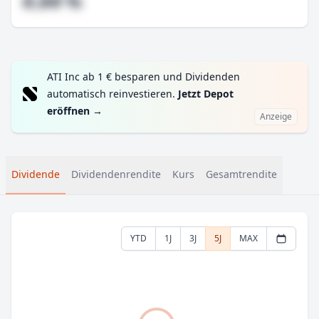
#,## %
ATI Inc ab 1 € besparen und Dividenden
automatisch reinvestieren.
Jetzt Depot
eröffnen
→
Anzeige
Dividende
Dividendenrendite
Kurs
Gesamtrendite
YTD
1J
3J
5J
MAX