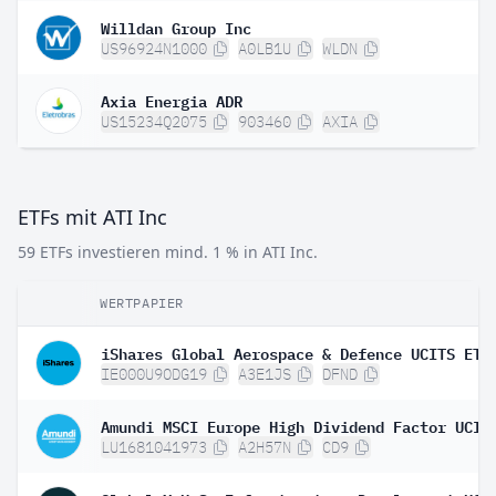
Willdan Group Inc
US96924N1000
A0LB1U
WLDN
Axia Energia ADR
US15234Q2075
903460
AXIA
ETFs mit ATI Inc
59 ETFs investieren mind. 1 % in ATI Inc.
WERTPAPIER
IE000U9ODG19
A3E1JS
DFND
LU1681041973
A2H57N
CD9