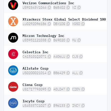
Verizon Communications Inc
US92343V1044
868402
VZ
LU0292096186
DBX1DG
XGSD
Micron Technology Inc
US5951121038
869020
MU
Celestica Inc
CA15101Q2071
A406LU
CLS
Allstate Corp
US0200021014
886429
ALL
Ciena Corp
US1717793095
A0LDA7
CIEN
Incyte Corp
US45337C1027
896133
INCY