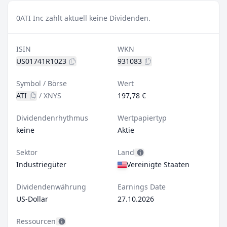
0
ATI Inc zahlt aktuell keine Dividenden.
ISIN
WKN
US01741R1023
931083
Symbol / Börse
Wert
ATI
/
XNYS
197,78 €
Dividendenrhythmus
Wertpapiertyp
keine
Aktie
Sektor
Land
Industriegüter
Vereinigte Staaten
Dividendenwährung
Earnings Date
US-Dollar
27.10.2026
Ressourcen