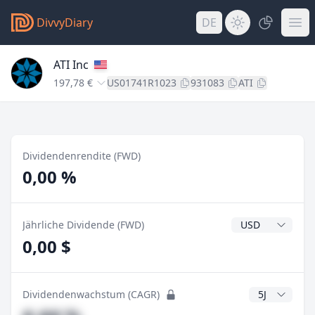
DivvyDiary
DE
ATI Inc
197,78 €
US01741R1023
931083
ATI
Dividendenrendite (FWD)
0,00 %
Dividendenwähr
Jährliche Dividende (FWD)
0,00 $
CAGR Jahre
Dividendenwachstum (CAGR)