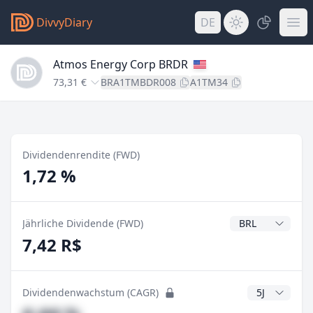
DivvyDiary
DE
Atmos Energy Corp BRDR
73,31 €
BRA1TMBDR008
A1TM34
Dividendenrendite (FWD)
1,72 %
Dividendenwähr
Jährliche Dividende (FWD)
7,42 R$
CAGR Jahre
Dividendenwachstum (CAGR)