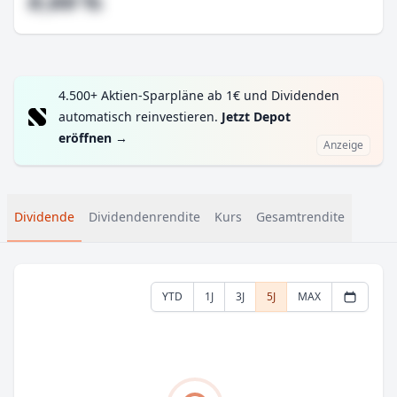
#,## %
4.500+ Aktien-Sparpläne ab 1€ und Dividenden
automatisch reinvestieren.
Jetzt Depot
eröffnen
→
Anzeige
Dividende
Dividendenrendite
Kurs
Gesamtrendite
YTD
1J
3J
5J
MAX