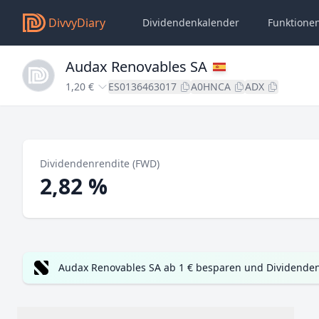
DivvyDiary
Dividendenkalender
Funktione
Audax Renovables SA
1,20 €
ES0136463017
A0HNCA
ADX
Dividendenrendite (FWD)
2,82 %
Audax Renovables SA ab 1 € besparen und Dividenden