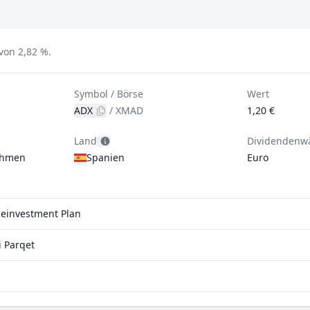
von 2,82 %.
Symbol / Börse
Wert
ADX
/
XMAD
1,20 €
Land
Dividendenw
ehmen
Spanien
Euro
Reinvestment Plan
 Parqet