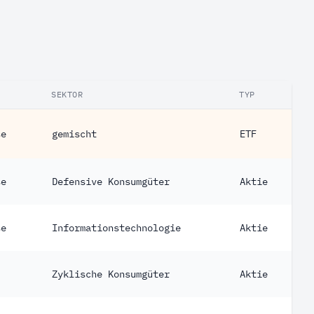
SEKTOR
TYP
se
gemischt
ETF
se
Defensive Konsumgüter
Aktie
se
Informationstechnologie
Aktie
Zyklische Konsumgüter
Aktie