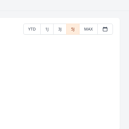
YTD
1J
3J
5J
MAX