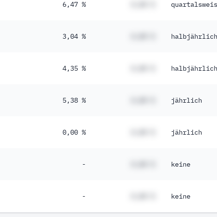
6,47 %
#,## %
quartalswei
3,04 %
#,## %
halbjährlic
4,35 %
#,## %
halbjährlic
5,38 %
#,## %
jährlich
0,00 %
#,## %
jährlich
-
#,## %
keine
-
#,## %
keine