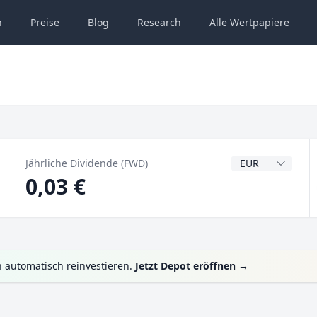
n
Preise
Blog
Research
Alle
Wertpapiere
Dividendenwähru
Jährliche Dividende (FWD)
0,03 €
 automatisch reinvestieren.
Jetzt Depot eröffnen
→