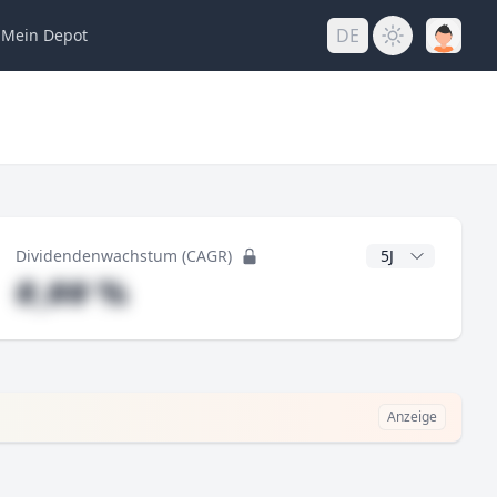
DE
Mein
Depot
ng
CAGR Jahre
Dividendenwachstum (CAGR)
#,## %
Anzeige