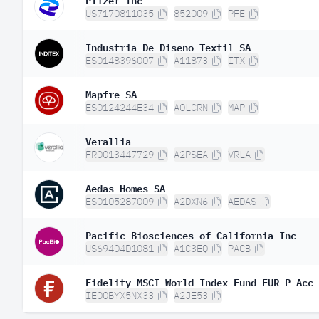
US7170811035
852009
PFE
Industria De Diseno Textil SA
ES0148396007
A11873
ITX
Mapfre SA
ES0124244E34
A0LCRN
MAP
Verallia
FR0013447729
A2PSEA
VRLA
Aedas Homes SA
ES0105287009
A2DXN6
AEDAS
Pacific Biosciences of California Inc
US69404D1081
A1C3EQ
PACB
Fidelity MSCI World Index Fund EUR P Acc
IE00BYX5NX33
A2JE53