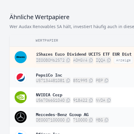
Ähnliche Wertpapiere
Wer Audax Renovables SA hält, investiert häufig auch in dies
WERTPAPIER
iShares Euro Dividend UCITS ETF EUR Dist
IE00B0M62S72
A0HGV4
IQQA
Anzeige
PepsiCo Inc
US7134481081
851995
PEP
NVIDIA Corp
US67066G1040
918422
NVDA
Mercedes-Benz Group AG
DE0007100000
710000
MBG
Pfizer Inc