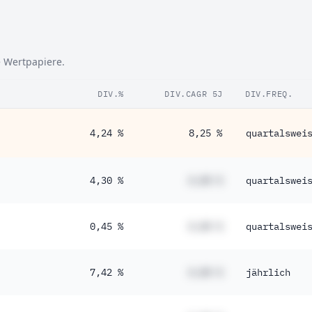
e Wertpapiere.
DIV.%
DIV.CAGR 5J
DIV.FREQ.
4,24 %
8,25 %
quartalswei
4,30 %
#,## %
quartalswei
0,45 %
#,## %
quartalswei
7,42 %
#,## %
jährlich