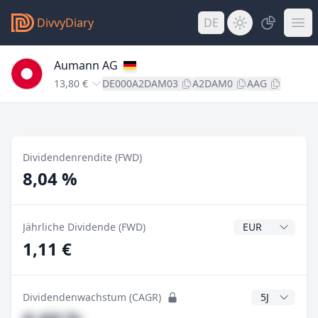
DivvyDiary
DE
Aumann AG
13,80 €
DE000A2DAM03
A2DAM0
AAG
Dividendenrendite (FWD)
8,04 %
Dividendenwähr
Jährliche Dividende (FWD)
1,11 €
CAGR Jahre
Dividendenwachstum (CAGR)