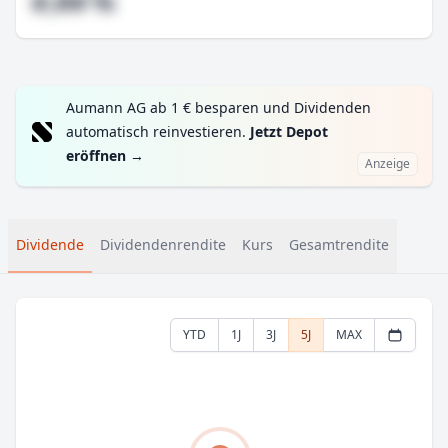
#,## %
Aumann AG ab 1 € besparen und Dividenden
automatisch reinvestieren.
Jetzt Depot
eröffnen
→
Anzeige
Dividende
Dividendenrendite
Kurs
Gesamtrendite
YTD
1J
3J
5J
MAX