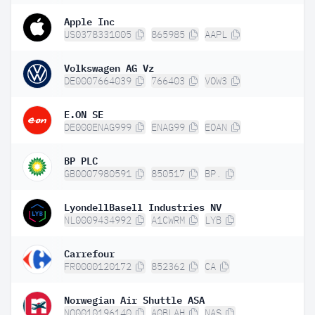
Apple Inc
US0378331005
865985
AAPL
Volkswagen AG Vz
DE0007664039
766403
VOW3
E.ON SE
DE000ENAG999
ENAG99
EOAN
BP PLC
GB0007980591
850517
BP.
LyondellBasell Industries NV
NL0009434992
A1CWRM
LYB
Carrefour
FR0000120172
852362
CA
Norwegian Air Shuttle ASA
NO0010196140
A0BLAH
NAS