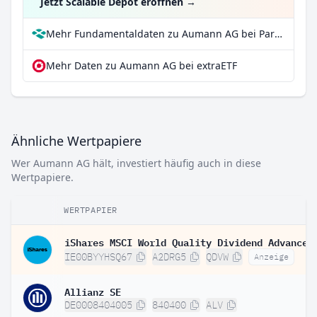
Jetzt Scalable Depot eröffnen
→
Mehr Fundamentaldaten zu Aumann AG bei Parqet
Mehr Daten zu Aumann AG bei extraETF
Ähnliche Wertpapiere
Wer Aumann AG hält, investiert häufig auch in diese
Wertpapiere.
WERTPAPIER
IE00BYYHSQ67
A2DRG5
QDVW
Anzeige
Allianz SE
DE0008404005
840400
ALV