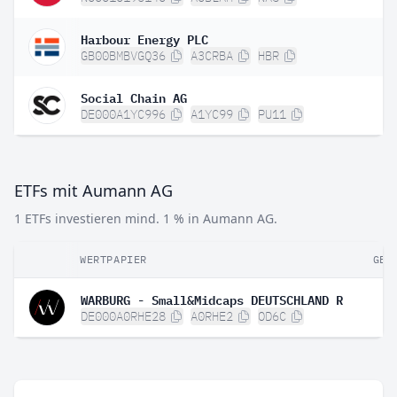
Harbour Energy PLC
GB00BMBVGQ36
A3CRBA
HBR
Social Chain AG
DE000A1YC996
A1YC99
PU11
ETFs mit Aumann AG
1 ETFs investieren mind. 1 % in Aumann AG.
WERTPAPIER
GEW
WARBURG - Small&Midcaps DEUTSCHLAND R
DE000A0RHE28
A0RHE2
OD6C