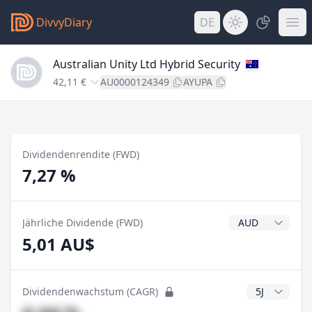
DivvyDiary
DE
Australian Unity Ltd Hybrid Security
42,11 €
AU0000124349
AYUPA
Dividendenrendite (FWD)
7,27 %
Dividendenwähr
Jährliche Dividende (FWD)
5,01 AU$
CAGR Jahre
Dividendenwachstum (CAGR)