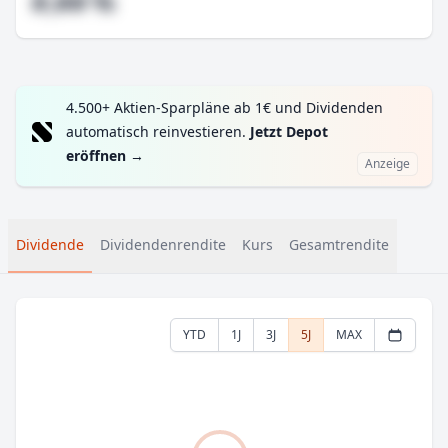
#,## %
4.500+ Aktien-Sparpläne ab 1€ und Dividenden
automatisch reinvestieren.
Jetzt Depot
eröffnen
→
Anzeige
Dividende
Dividendenrendite
Kurs
Gesamtrendite
YTD
1J
3J
5J
MAX