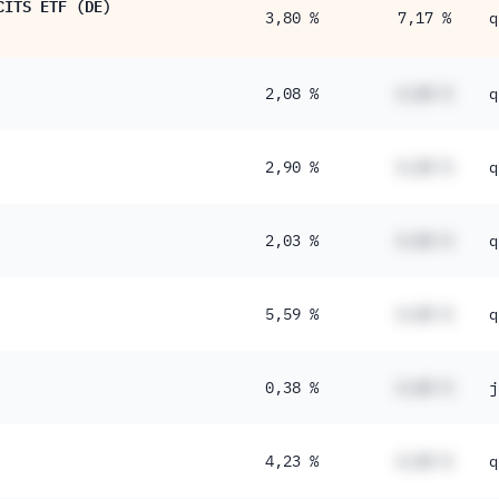
CITS ETF (DE)
3,80 %
7,17 %
q
2,08 %
#,## %
q
2,90 %
#,## %
q
2,03 %
#,## %
q
5,59 %
#,## %
q
0,38 %
#,## %
j
4,23 %
#,## %
q