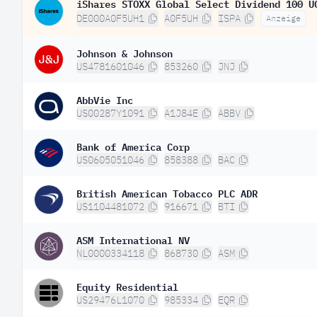
iShares STOXX Global Select Dividend 100 U
DE000A0F5UH1
A0F5UH
ISPA
Anzeige
Johnson & Johnson
US4781601046
853260
JNJ
AbbVie Inc
US00287Y1091
A1J84E
ABBV
Bank of America Corp
US0605051046
858388
BAC
British American Tobacco PLC ADR
US1104481072
916671
BTI
ASM International NV
NL0000334118
868730
ASM
Equity Residential
US29476L1070
985334
EQR