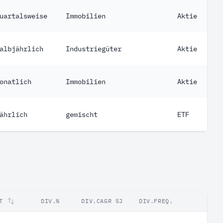
uartalsweise
Immobilien
Aktie
albjährlich
Industriegüter
Aktie
onatlich
Immobilien
Aktie
ährlich
gemischt
ETF
T
DIV.%
DIV.CAGR 5J
DIV.FREQ.