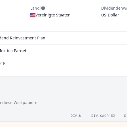
Land
Dividendenw
Vereinigte Staaten
US-Dollar
idend Reinvestment Plan
nc bei Parqet
ETF
n diese Wertpapiere.
DIV.%
DIV.CAGR 5J
D