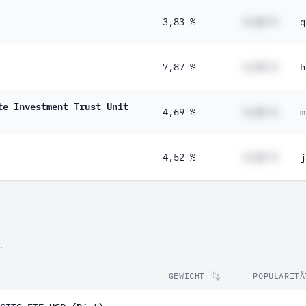
3,83 %
#,## %
q
7,87 %
#,## %
h
te Investment Trust Unit
4,69 %
#,## %
m
4,52 %
#,## %
j
.
GEWICHT
POPULARITÄ