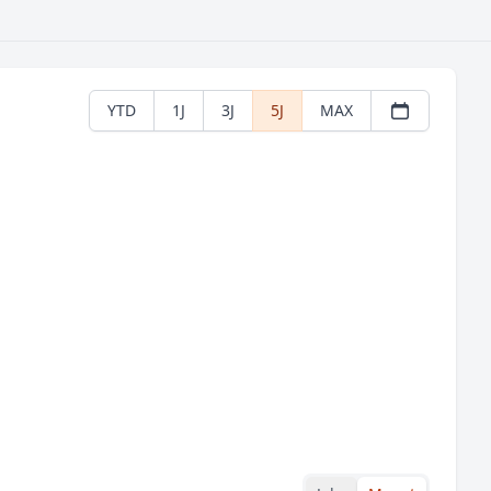
YTD
1J
3J
5J
MAX