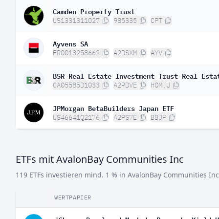
Camden Property Trust
US1331311027
985335
CPT
Ayvens SA
FR0013258662
A2DSXM
AYV
BSR Real Estate Investment Trust Real Esta
CA05585D1033
A2PDVE
HOM.U
JPMorgan BetaBuilders Japan ETF
US46641Q2176
A2PS7E
BBJP
ETFs mit AvalonBay Communities Inc
119 ETFs investieren mind. 1 % in AvalonBay Communities Inc
WERTPAPIER