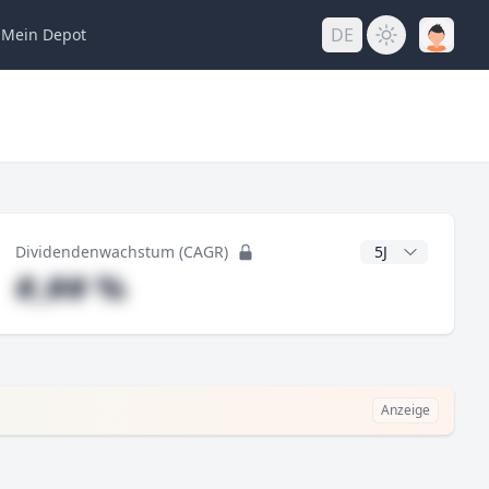
DE
Mein
Depot
ng
CAGR Jahre
Dividendenwachstum (CAGR)
#,## %
Anzeige