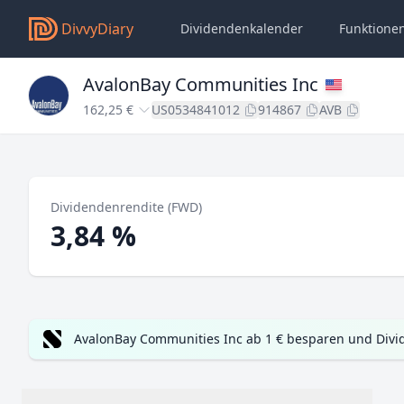
DivvyDiary
Dividendenkalender
Funktione
AvalonBay Communities Inc
162,25 €
US0534841012
914867
AVB
Dividendenrendite (FWD)
3,84 %
AvalonBay Communities Inc ab 1 € besparen und Divi