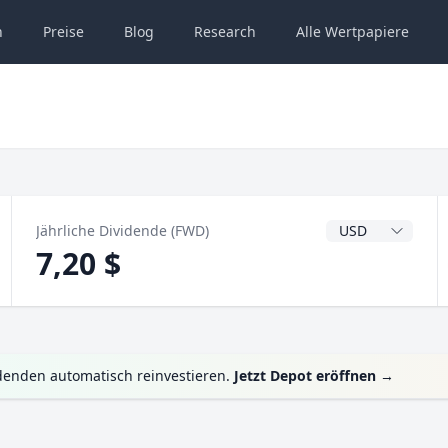
n
Preise
Blog
Research
Alle
Wertpapiere
Dividendenwähru
Jährliche Dividende (FWD)
7,20 $
denden automatisch reinvestieren.
Jetzt Depot eröffnen
→