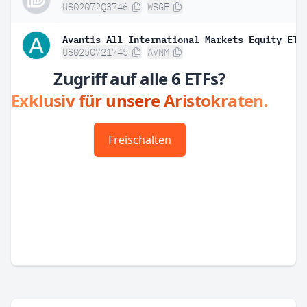
US02072Q3746
WSGE
Avantis All International Markets Equity ETF
US0250721745
AVNM
Zugriff auf alle 6 ETFs?
Exklusiv für unsere Aristokraten.
Freischalten