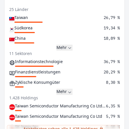
25 Länder
Taiwan
26,79 %
Südkorea
19,34 %
China
18,89 %
Mehr
11 Sektoren
Informationstechnologie
36,79 %
Finanzdienstleistungen
20,29 %
Zyklische Konsumgüter
8,30 %
Mehr
1.428 Holdings
Taiwan Semiconductor Manufacturing Co Ltd ADR
6,35 %
Taiwan Semiconductor Manufacturing Co Ltd
5,79 %
SK hynix Inc
5,58 %
Aristokraten sehen alle 1.428 Holdings