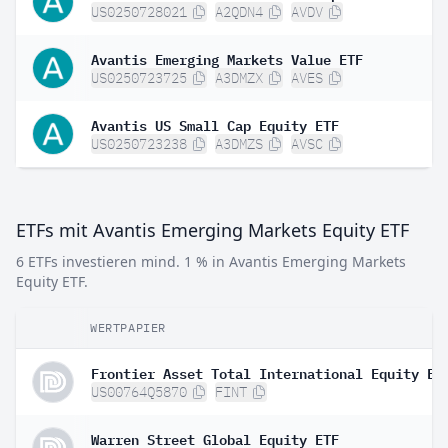
US0250728021
A2QDN4
AVDV
Avantis Emerging Markets Value ETF
US0250723725
A3DMZX
AVES
Avantis US Small Cap Equity ETF
US0250723238
A3DMZS
AVSC
ETFs mit Avantis Emerging Markets Equity ETF
6 ETFs investieren mind. 1 % in Avantis Emerging Markets
Equity ETF.
WERTPAPIER
Frontier Asset Total International Equity ET
US00764Q5870
FINT
Warren Street Global Equity ETF