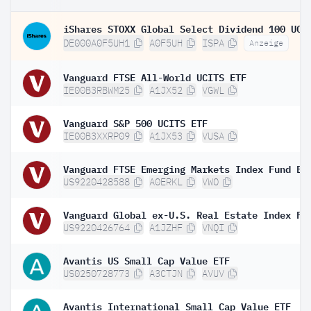
DE000A0F5UH1
A0F5UH
ISPA
Anzeige
Vanguard FTSE All-World UCITS ETF
IE00B3RBWM25
A1JX52
VGWL
Vanguard S&P 500 UCITS ETF
IE00B3XXRP09
A1JX53
VUSA
US9220428588
A0ERKL
VWO
US9220426764
A1JZHF
VNQI
Avantis US Small Cap Value ETF
US0250728773
A3CTJN
AVUV
Avantis International Small Cap Value ETF