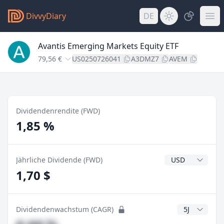
DivvyDiary
DE
Avantis Emerging Markets Equity ETF
79,56 €
US0250726041
A3DMZ7
AVEM
Dividendenrendite (FWD)
1,85 %
Dividendenwähr
Jährliche Dividende (FWD)
1,70 $
CAGR Jahre
Dividendenwachstum (CAGR)