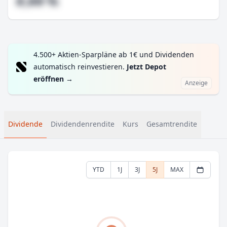
#,## %
4.500+ Aktien-Sparpläne ab 1€ und Dividenden
automatisch reinvestieren.
Jetzt Depot
eröffnen
→
Anzeige
Dividende
Dividendenrendite
Kurs
Gesamtrendite
YTD
1J
3J
5J
MAX