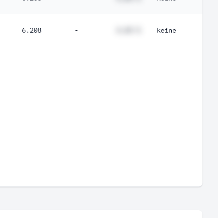
6.208
-
#,## %
keine