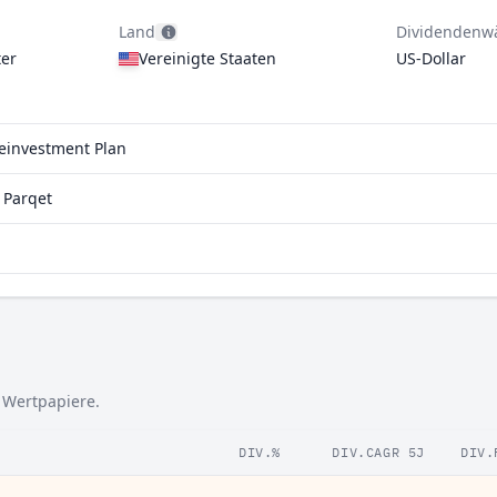
Land
Dividendenw
er
Vereinigte Staaten
US-Dollar
Reinvestment Plan
 Parqet
e Wertpapiere.
DIV.%
DIV.CAGR 5J
DIV.