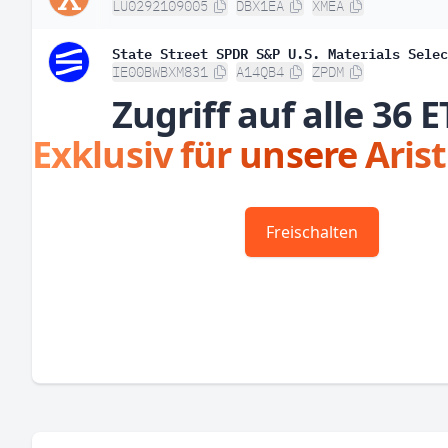
LU0292109005
DBX1EA
XMEA
State Street SPDR S&P U.S. Materials Selec
IE00BWBXM831
A14QB4
ZPDM
Zugriff auf alle 36 E
Exklusiv für unsere Aris
Freischalten