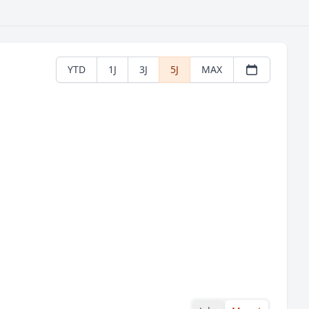
YTD
1J
3J
5J
MAX