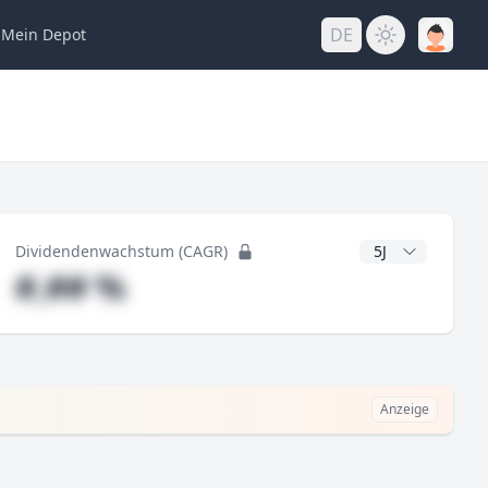
DE
Mein
Depot
ng
CAGR Jahre
Dividendenwachstum (CAGR)
#,## %
Anzeige