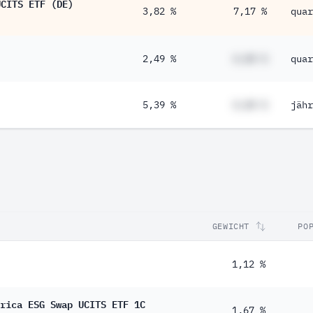
UCITS ETF (DE)
3,82 %
7,17 %
quar
2,49 %
#,## %
quar
5,39 %
#,## %
jähr
GEWICHT
PO
1,12 %
rica ESG Swap UCITS ETF 1C
1,67 %