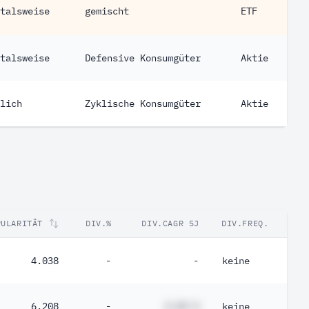
talsweise
gemischt
ETF
talsweise
Defensive Konsumgüter
Aktie
lich
Zyklische Konsumgüter
Aktie
PULARITÄT
DIV.%
DIV.CAGR 5J
DIV.FREQ.
4.038
-
-
keine
6.208
-
#,## %
keine