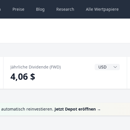
n
Preise
Blog
Research
Alle
Wertpapiere
Dividendenwähru
Jährliche Dividende (FWD)
4,06 $
 automatisch reinvestieren.
Jetzt Depot eröffnen
→