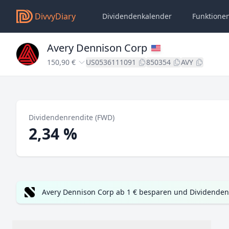
DivvyDiary
Dividendenkalender
Funktione
Avery Dennison Corp
150,90 €
US0536111091
850354
AVY
Dividendenrendite (FWD)
2,34 %
Avery Dennison Corp ab 1 € besparen und Dividenden