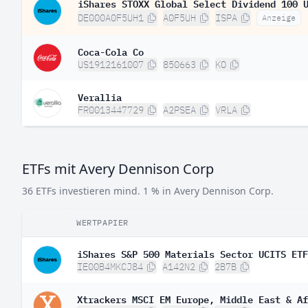
iShares STOXX Global Select Dividend 100 
DE000A0F5UH1
A0F5UH
ISPA
Anzeige
Coca-Cola Co
US1912161007
850663
KO
Verallia
FR0013447729
A2PSEA
VRLA
ETFs mit Avery Dennison Corp
36 ETFs investieren mind. 1 % in Avery Dennison Corp.
WERTPAPIER
iShares S&P 500 Materials Sector UCITS ETF
IE00B4MKCJ84
A142N2
2B7B
Xtrackers MSCI EM Europe, Middle East & Af