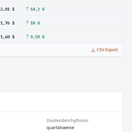
2,01 $
14,2 %
1,76 $
10 %
1,60 $
9,59 %
CSV Export
Dividendenrhythmus
quartalsweise